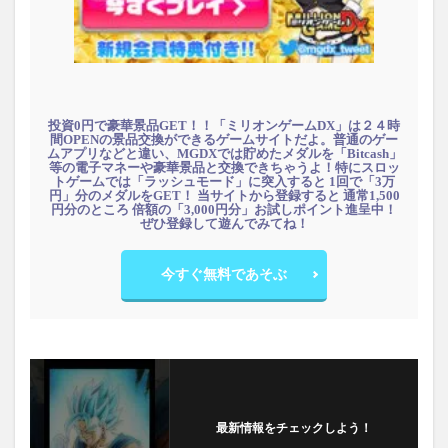
投資0円で豪華景品GET！！「ミリオンゲームDX」は２４時
間OPENの景品交換ができるゲームサイトだよ。普通のゲー
ムアプリなどと違い、MGDXでは貯めたメダルを「Bitcash」
等の電子マネーや豪華景品と交換できちゃうよ！特にスロッ
トゲームでは「ラッシュモード」に突入すると 1回で「3万
円」分のメダルをGET！ 当サイトから登録すると 通常1,500
円分のところ 倍額の「3,000円分」お試しポイント進呈中！
ぜひ登録して遊んでみてね！
今すぐ無料であそぶ
最新情報をチェックしよう！