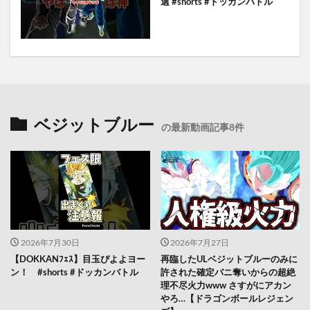
選 #shorts #ドッカンバトル
ベジットブルー
の最新動画記事8件
2026年7月30日
2026年7月27日
【DOKKANﾌｪｽ】目玉ぴよよヨー
再臨したULベジットブルーのみに
ン！ #shorts #ドッカンバトル
許された確定バニ奪いからの超絶
理不尽火力www さすがにアカン
やろ…【ドラゴンボールレジェン