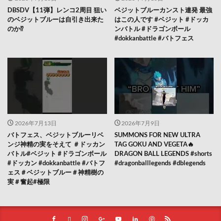
DBSDV【11弾】レンコ2周目 狙い
ベジットブルーカンスト連発 最強
のベジットブルーは自引き出来た
はこの人です #ベジット #ドッカ
のか⁉️
ンバトル #ドラゴンボール
#dokkanbattle #バトフェス
2026年7月13日
2026年7月9日
バトフェス、ベジットブルーリベ
SUMMONS FOR NEW ULTRA
ンジ神精の実をそえて ＃ドッカン
TAG GOKU AND VEGETA🔥
バトル#ベジット #ドラゴンボール
DRAGON BALL LEGENDS #shorts
#ドッカン #dokkanbattle #バトフ
#dragonballlegends #dblegends
ェス＃ベジットブルー＃神精樹の
実＃奮起#極限