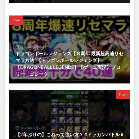
Prev
2026年5月26日
ドラゴンボールレジェンズ【８周年 最新超高速リセ
マラ方法 ]【ドラゴンボールレジェンズ】
【DRAGONBALL LEGENDS】【ゲーム実況】ブロ
リー ゴジータ
Next
2026年5月27日
【2年ぶりの】これって強い方？ #ドッカンバトル #