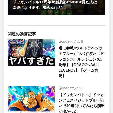
ドッカンバトル11周年 #無課金 #music #見た人は
幸運になります、知らんけど
関連の動画記事
2023年7月12日
遂に参戦‼︎ウルトラベジッ
トブルーがヤバすぎた【ド
ラゴンボールレジェンズ5
周年】【DRAGONBALL
LEGENDS】【ゲーム実
況】
2025年7月24日
【ドッカンバトル】ドッカ
ンフェスベジットブルー狙
いで40連引いてみたら演出
が凄かった