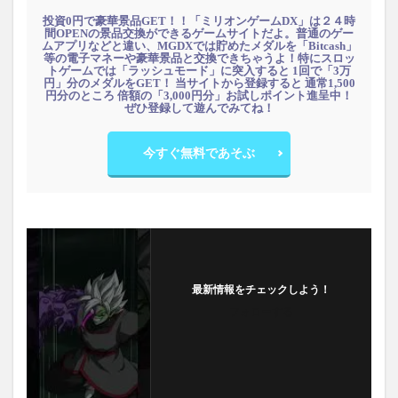
投資0円で豪華景品GET！！「ミリオンゲームDX」は２４時
間OPENの景品交換ができるゲームサイトだよ。普通のゲー
ムアプリなどと違い、MGDXでは貯めたメダルを「Bitcash」
等の電子マネーや豪華景品と交換できちゃうよ！特にスロッ
トゲームでは「ラッシュモード」に突入すると 1回で「3万
円」分のメダルをGET！ 当サイトから登録すると 通常1,500
円分のところ 倍額の「3,000円分」お試しポイント進呈中！
ぜひ登録して遊んでみてね！
今すぐ無料であそぶ
最新情報をチェックしよう！
フォローする