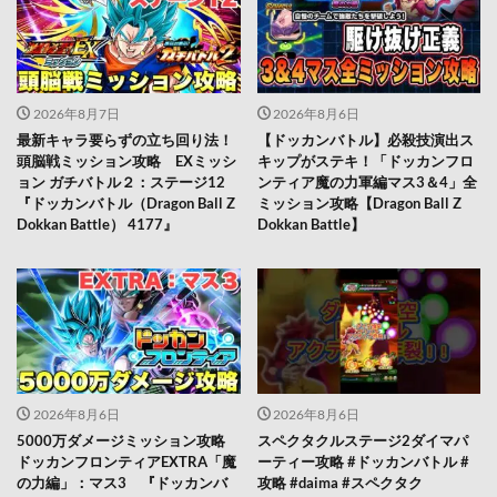
2026年8月7日
2026年8月6日
最新キャラ要らずの立ち回り法！
【ドッカンバトル】必殺技演出ス
頭脳戦ミッション攻略 EXミッシ
キップがステキ！「ドッカンフロ
ョン ガチバトル２：ステージ12
ンティア魔の力軍編マス3＆4」全
『ドッカンバトル（Dragon Ball Z
ミッション攻略【Dragon Ball Z
Dokkan Battle） 4177』
Dokkan Battle】
2026年8月6日
2026年8月6日
5000万ダメージミッション攻略
スペクタクルステージ2ダイマパ
ドッカンフロンティアEXTRA「魔
ーティー攻略 #ドッカンバトル #
の力編」：マス3 『ドッカンバ
攻略 #daima #スペクタク