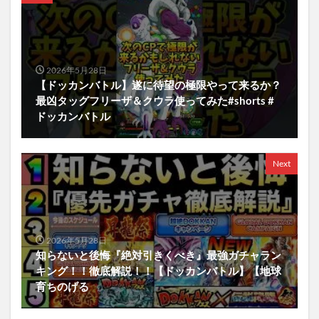
2026年5月28日
【ドッカンバトル】遂に待望の極限やって来るか？
最凶タッグフリーザ＆クウラ使ってみた#shorts #
ドッカンバトル
Next
2026年5月28日
知らないと後悔『絶対引きくべき』最強ガチャラン
キング！！徹底解説！！【ドッカンバトル】【地球
育ちのげる