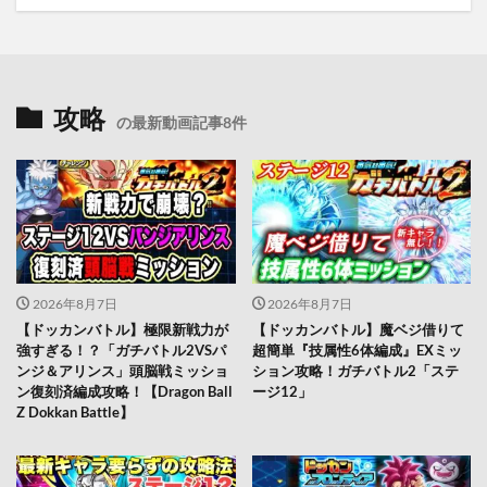
攻略
の最新動画記事8件
2026年8月7日
2026年8月7日
【ドッカンバトル】極限新戦力が
【ドッカンバトル】魔ベジ借りて
強すぎる！？「ガチバトル2VSパ
超簡単『技属性6体編成』EXミッ
ンジ＆アリンス」頭脳戦ミッショ
ション攻略！ガチバトル2「ステ
ン復刻済編成攻略！【Dragon Ball
ージ12」
Z Dokkan Battle】