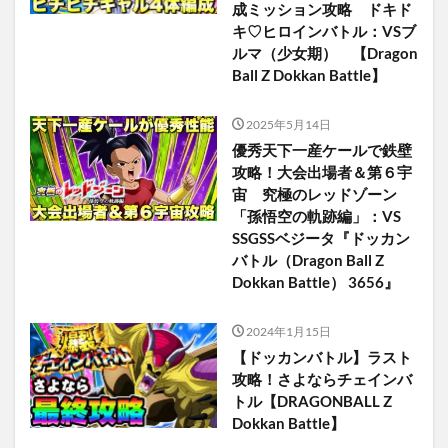
成ミッション攻略 ドキド
キ♡ヒロインバトル：VSブ
ルマ（少女期） 【Dragon
Ball Z Dokkan Battle】
2025年5月14日
優秀天下一産ケールで鉄壁
攻略！大会出場者＆第６宇
宙 究極のレッドゾーン
「孫悟空の軌跡編」：VS
SSGSSベジータ『ドッカン
バトル（Dragon Ball Z
Dokkan Battle） 3656』
2024年1月15日
【ドッカンバトル】ラスト
攻略！さよならチェインバ
トル【DRAGONBALL Z
Dokkan Battle】