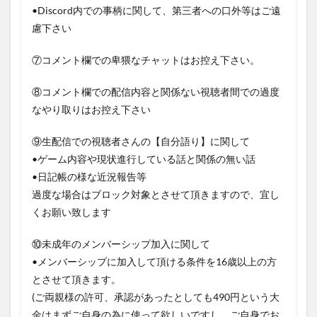
•Discord内での事柄に関して、第三者への口外等はご遠
慮下さい
⑦コメント欄での卑猥なチャットはお控え下さい。
⑧コメント欄での配信内容と関係ない視聴者間での過度
なやり取りはお控え下さい
⑨生配信での視聴者さんの【自分語り】に関して
•ゲーム内容や現状進行している話と関係の無い話
•日記帳の様な近況報告等
過度な場合はブロック対象とさせて頂きますので、宜し
くお願い致します
⑩未成年のメンバーシップ加入に関して
•メンバーシップに加入して頂ける条件を16歳以上の方
とさせて頂きます。
(ご両親様の許可、承認があったとしても490円という大
金はまずご自身の為に使って欲しいですし、ご自身でお