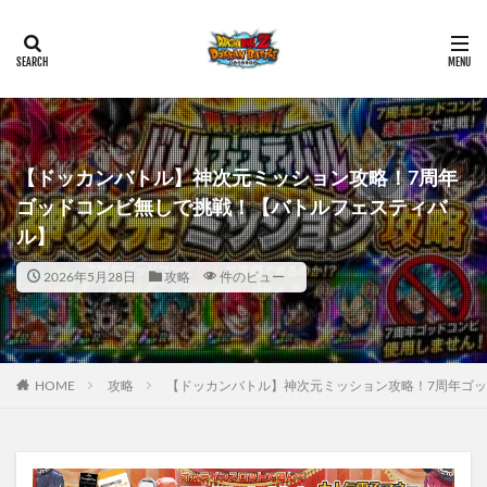
【ドッカンバトル】神次元ミッション攻略！7周年
ゴッドコンビ無しで挑戦！【バトルフェスティバ
ル】
2026年5月28日
攻略
件のビュー
HOME
攻略
【ドッカンバトル】神次元ミッション攻略！7周年ゴ