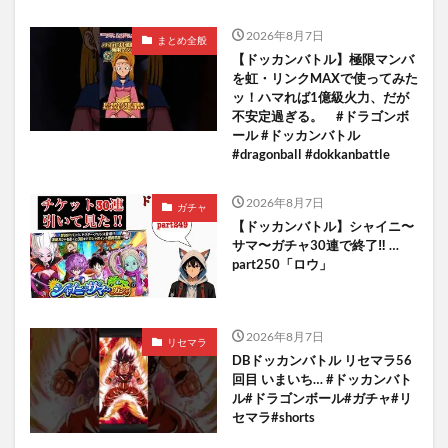
2026年8月7日
まとめ全般
【ドッカンバトル】極限マンバ
を虹・リンクMAXで使ってみた
ッ！ハマれば1億級火力、だが
不安定過ぎる。 #ドラゴンボ
ール #ドッカンバトル
#dragonball #dokkanbattle
2026年8月7日
ガチャ
【ドッカンバトル】シャイニ〜
サマ〜ガチャ30連で終了‼︎ …
part250「ロウ」
2026年8月7日
リセマラ
DBドッカンバトル リセマラ56
回目 いまいち… #ドッカンバト
ル#ドラゴンボール#ガチャ#リ
セマラ#shorts