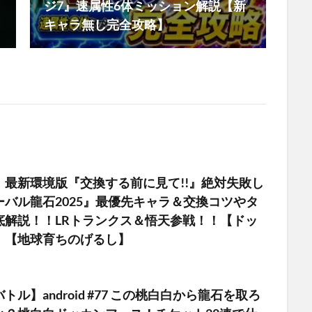
ジ7』速属性6体ミッション解説【新
キャラ無し完全攻略】
』最新環境版『交換する前に見て!!』絶対失敗し
ーバル龍石2025』最優先キャラ＆交換コツやタ
底解説！！LRトランクス＆悟天参戦！！【ドッ
】【地球育ちのげるし】
ル】android #77 この桃白白から龍石を取ろ