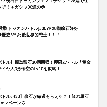
か？桃白白ドッカンフェス！チケット28連で仕
うぞ！＋ガシャ30連の巻
戰 ドッカンバトル]#3099 28顆龍石好好
歷史 VS 死後世界的戰士！！！
バトル】簡単龍石30個回収！極限Zバトル「黄金
イヤ人3孫悟空のLv10を攻略！
日
バトル#433】龍石が毎週もらえる？！龍の原石
キャンペーン♡