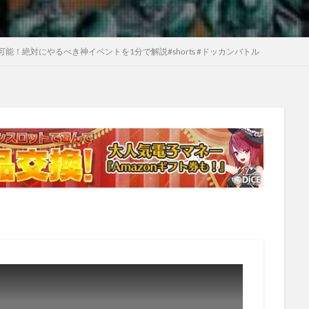
！絶対にやるべき神イベントを1分で解説#shorts #ドッカンバトル