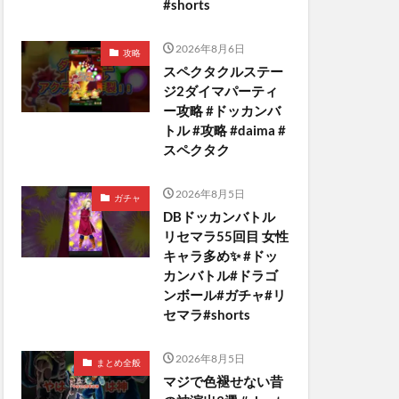
#shorts
2026年8月6日
攻略
スペクタクルステー
ジ2ダイマパーティ
ー攻略 #ドッカンバ
トル #攻略 #daima #
スペクタク
2026年8月5日
ガチャ
DBドッカンバトル
リセマラ55回目 女性
キャラ多め✨️ #ドッ
カンバトル#ドラゴ
ンボール#ガチャ#リ
セマラ#shorts
2026年8月5日
まとめ全般
マジで色褪せない昔