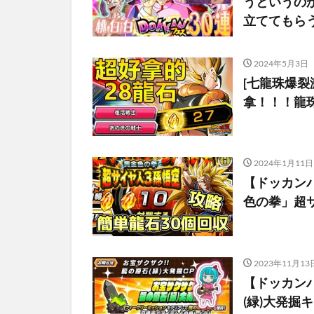
うというの
立ててもら
2024年5月3日
[七龍珠爆裂激
拿！！！龍珠
2024年1月11日
【ドッカン
色の拳」超サ
2023年11月13
【ドッカン
(緑)大発掘