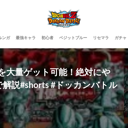
ルンガ
最強キャラ
初心者
ベジットブルー
リセマラ
ガチャ
を大量ゲット可能！絶対にや
説#shorts #ドッカンバトル