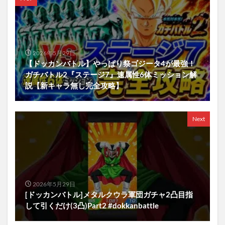
2026年5月29日
【ドッカンバトル】やっぱり祭ゴジータ4が最強！
ガチバトル2『ステージ7』速属性6体ミッション解
説【新キャラ無し完全攻略】
Next
2026年5月29日
[ドッカンバトル]メタルクウラ軍団ガチャ2凸目指
して引くだけ(3凸)Part2 #dokkanbattle