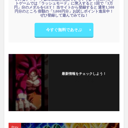
トゲームでは「ラッシュモード」に突入すると 1回で「3万
円」分のメダルをGET！ 当サイトから登録すると 通常1,500
円分のところ 倍額の「3,000円分」お試しポイント進呈中！
ぜひ登録して遊んでみてね！
今すぐ無料であそぶ
最新情報をチェックしよう！
フォローする
Prev