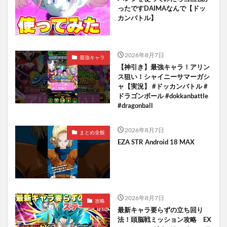
ったですDAIMAなんで【ドッ
カンバトル】
2026年8月7日
最強キャラ
【神引き】最強キャラ！アリン
ス狙い！シャイニーサマーガシ
ャ【実況】 #ドッカンバトル #
ドラゴンボール #dokkanbattle
#dragonball
2026年8月7日
まとめ全般
EZA STR Android 18 MAX
2026年8月7日
攻略
最新キャラ要らずの立ち回り
法！頭脳戦ミッション攻略 EX