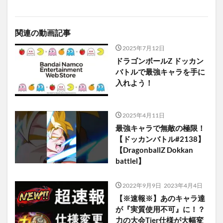
関連の動画記事
2025年7月12日
ドラゴンボールZ ドッカン
バトルで最強キャラを手に
入れよう！
2025年4月11日
最強キャラで無敵の極限！
【ドッカンバトル#2138】
【DragonballZ Dokkan
battlel】
2022年9月9日
2023年4月4日
【※速報※】あのキャラ達
が『実質使用不可』に！？
力の大会Tier仕様が大幅変