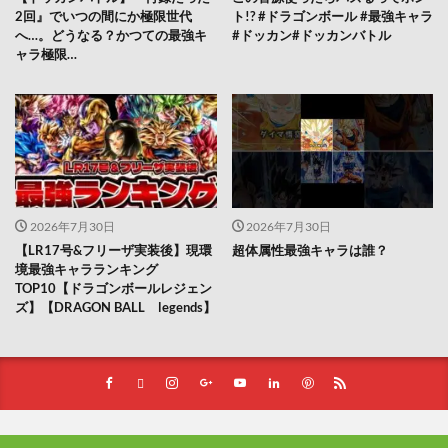
2回』でいつの間にか極限世代
ト!? #ドラゴンボール #最強キャラ
へ…。どうなる？かつての最強キ
#ドッカン#ドッカンバトル
ャラ極限…
2026年7月30日
2026年7月30日
【LR17号&フリーザ実装後】現環
超体属性最強キャラは誰？
境最強キャラランキング
TOP10【ドラゴンボールレジェン
ズ】【DRAGON BALL legends】