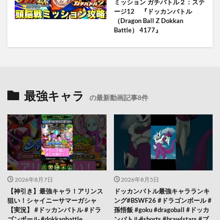
ミッション ガチバトル２：ステ
ージ12 『ドッカンバトル
（Dragon Ball Z Dokkan
Battle） 4177』
最強キャラ
の最新動画記事8件
2026年8月7日
2026年8月5日
【神引き】最強キャラ！アリンス
ドッカンバトル最強キャラランキ
狙い！シャイニーサマーガシャ
ング#BSWF26 #ドラゴンボール #
【実況】 #ドッカンバトル #ドラ
孫悟飯 #goku #dragoball #ドッカ
ゴンボール #dokkanbattle
ンバトル#shorts #brawlstars #ブ