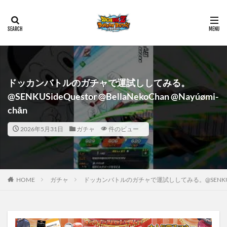
ドッカンバトルのガチャで運試ししてみる。
@SENKUSideQuestor @BellaNekoChan @Nayúømi-
chān
2026年5月31日
ガチャ
件のビュー
HOME
ガチャ
ドッカンバトルのガチャで運試ししてみる。@SENKUSideQues