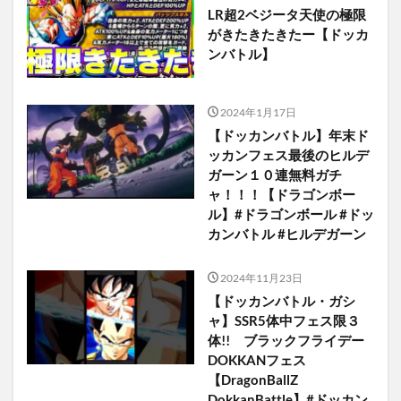
LR超2ベジータ天使の極限
がきたきたきたー【ドッカ
ンバトル】
2024年1月17日
【ドッカンバトル】年末ド
ッカンフェス最後のヒルデ
ガーン１０連無料ガチ
ャ！！！【ドラゴンボー
ル】#ドラゴンボール #ドッ
カンバトル #ヒルデガーン
2024年11月23日
【ドッカンバトル・ガシ
ャ】SSR5体中フェス限３
体!! ブラックフライデー
DOKKANフェス
【DragonBallZ
DokkanBattle】#ドッカン