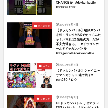
CHANCE 💀 | #dokkanbattle
#dokkan #dbz
2026年8月7日
まとめ全般
【ドッカンバトル】極限マンバ
を虹・リンクMAXで使ってみた
ッ！ハマれば1億級火力、だが
不安定過ぎる。 #ドラゴンボ
ール #ドッカンバトル
#dragonball #dokkanbattle
2026年8月7日
ガチャ
【ドッカンバトル】シャイニ〜
サマ〜ガチャ30連で終了‼︎ …
part250「ロウ」
2026年8月7日
リセマラ
DBドッカンバトル リセマラ56
回目 いまいち… #ドッカンバト