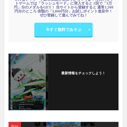
トゲームでは「ラッシュモード」に突入すると 1回で「3万
円」分のメダルをGET！ 当サイトから登録すると 通常1,500
円分のところ 倍額の「3,000円分」お試しポイント進呈中！
ぜひ登録して遊んでみてね！
今すぐ無料であそぶ
最新情報をチェックしよう！
フォローする
Prev