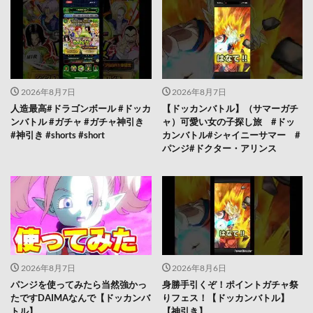
2026年8月7日
2026年8月7日
人造最高#ドラゴンボール #ドッカ
【ドッカンバトル】（サマーガチ
ンバトル #ガチャ #ガチャ神引き
ャ）可愛い女の子探し旅 #ドッ
#神引き #shorts #short
カンバトル#シャイニーサマー #
パンジ#ドクター・アリンス
2026年8月7日
2026年8月6日
パンジを使ってみたら当然強かっ
身勝手引くぞ！ポイントガチャ祭
たですDAIMAなんで【ドッカンバ
りフェス！【ドッカンバトル】
トル】
【神引き】