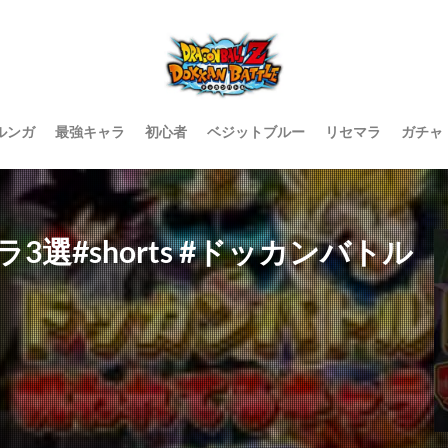
ルンガ
最強キャラ
初心者
ベジットブルー
リセマラ
ガチャ
選#shorts #ドッカンバトル