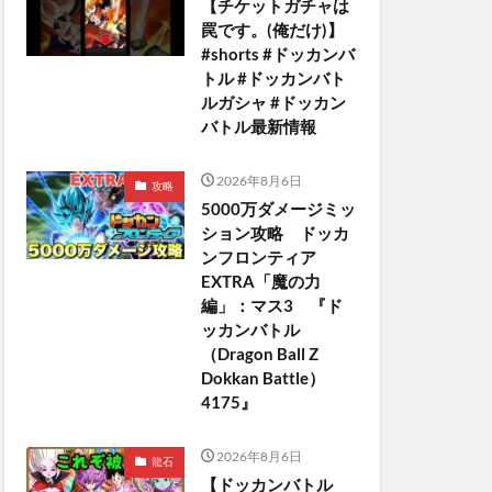
【チケットガチャは
罠です。(俺だけ)】
#shorts #ドッカンバ
トル #ドッカンバト
ルガシャ #ドッカン
バトル最新情報
2026年8月6日
攻略
5000万ダメージミッ
ション攻略 ドッカ
ンフロンティア
EXTRA「魔の力
編」：マス3 『ド
ッカンバトル
（Dragon Ball Z
Dokkan Battle）
4175』
2026年8月6日
龍石
【ドッカンバトル