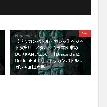
Next
2026年5月31日
【ドッカンバトル・ガシャ】ベジッ
ト演出!! メタルクウラ軍団求め
DOKKANフェス 【DragonBallZ
DokkanBattle】#ドッカンバトル, #
ガシャ,#11周年