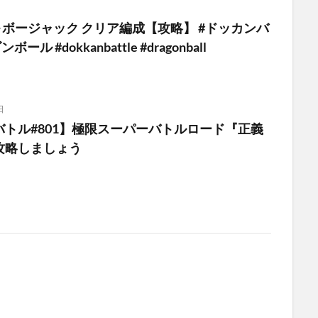
 ボージャック クリア編成【攻略】 #ドッカンバ
ール #dokkanbattle #dragonball
日
バトル#801】極限スーパーバトルロード『正義
攻略しましょう