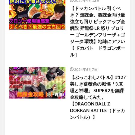
2025年9月13日
【ドッカンバトル 引くべ
き？ 無課金、微課金向け最
強立ち回り ピックアップ全
解説 昇龍祭 LR 怒り ブロリ
ー ゴールデンフリーザ＋ゴ
ジータ 環境】地味にアツい
【 ドカバト ドラゴンボー
ル ]
2024年6月7日
【ぶっこわしバトル】#127
美しき薔薇色の戦慄「3.真
理と神理」 SUPER2を無課
金攻略してみた。
【DRAGON BALL Z
DOKKAN BATTLE（ドッカ
ンバトル）】