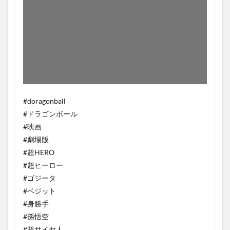
#doragonball
#ドラゴンボール
#映画
#劇場版
#超HERO
#超ヒーロー
#ゴジータ
#ベジット
#身勝手
#孫悟空
#超サイヤ人