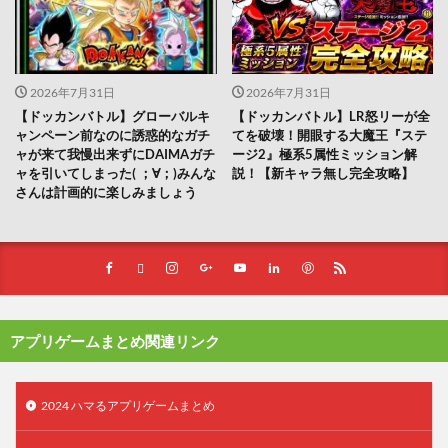
2026年7月31日
2026年7月31日
【ドッカンバトル】グローバルキ
【ドッカンバトル】LR怒リーが全
ャンペーン前なのに誘惑的なガチ
てを破壊！開眼する大魔王『ステ
ャが来て我慢出来ずにDAIMAガチ
ージ2』極系5属性ミッション解
ャを引いてしまった(⁠ ⁠；⁠∀⁠；⁠)みんな
説！【新キャラ無し完全攻略】
さんは計画的に楽しみましょう
アプリゲームまとめ関連リンク
2024 ハマるアプリゲームまとめ