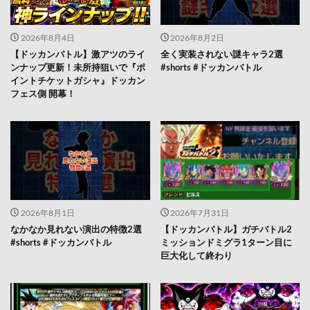
2026年8月4日
2026年8月2日
【ドッカンバトル】激アツのライ
全く実装されない謎キャラ2選
ンナップ更新！未所持狙いで『ポ
#shorts #ドッカンバトル
イントチケットガシャ』ドッカン
フェス側 開幕！
2026年8月1日
2026年7月31日
なかなか見れない演出の特徴2選
【ドッカンバトル】ガチバトル2
#shorts #ドッカンバトル
ミッションドミグラ1ターン目に
巨大化して終わり