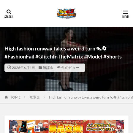
High fashion runway takes a weird turn 👠🔄
#FashionFail #GlitchInTheMatrix #Model #Shorts
2026年6月4日
無課金
件のビュー
HOME
無課金
High fashion runway takes a weird turn 👠🔄 #Fashio