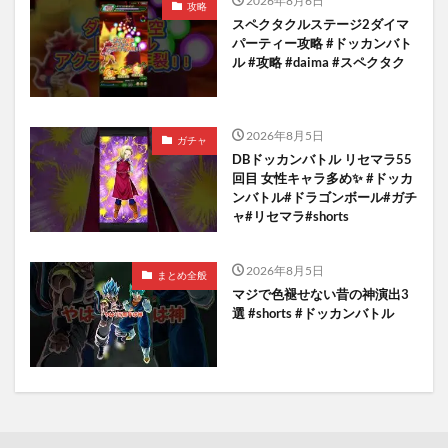
2026年8月6日
攻略
スペクタクルステージ2ダイマ
パーティー攻略 #ドッカンバト
ル #攻略 #daima #スペクタク
2026年8月5日
ガチャ
DBドッカンバトル リセマラ55
回目 女性キャラ多め✨️ #ドッカ
ンバトル#ドラゴンボール#ガチ
ャ#リセマラ#shorts
2026年8月5日
まとめ全般
マジで色褪せない昔の神演出3
選 #shorts #ドッカンバトル