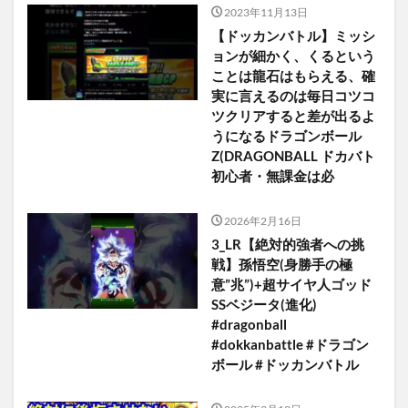
2023年11月13日
【ドッカンバトル】ミッシ
ョンが細かく、くるという
ことは龍石はもらえる、確
実に言えるのは毎日コツコ
ツクリアすると差が出るよ
うになるドラゴンボール
Z(DRAGONBALL ドカバト
初心者・無課金は必
2026年2月16日
3_LR【絶対的強者への挑
戦】孫悟空(身勝手の極
意”兆”)+超サイヤ人ゴッド
SSベジータ(進化)
#dragonball
#dokkanbattle #ドラゴン
ボール #ドッカンバトル