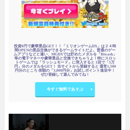
投資0円で豪華景品GET！！「ミリオンゲームDX」は２４時
間OPENの景品交換ができるゲームサイトだよ。普通のゲー
ムアプリなどと違い、MGDXでは貯めたメダルを「Bitcash」
等の電子マネーや豪華景品と交換できちゃうよ！特にスロッ
トゲームでは「ラッシュモード」に突入すると 1回で「3万
円」分のメダルをGET！ 当サイトから登録すると 通常1,500
円分のところ 倍額の「3,000円分」お試しポイント進呈中！
ぜひ登録して遊んでみてね！
今すぐ無料であそぶ