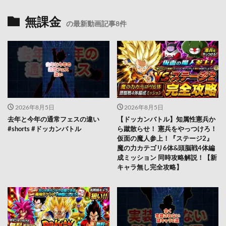
無課金
の最新動画記事8件
2026年8月5日
2026年8月5日
去年と今年の通常フェスの違い
【ドッカンバトル】知属性憲兵か
#shorts #ドッカンバトル
ら蹴散らせ！ 憲兵をやっつけろ！
仮面の魔人参上！『ステージ2』
魔の力カテゴリ6体&頭脳戦4体編
成ミッション 同時攻略解説！【新
キャラ無し完全攻略】