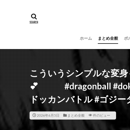
ホーム
まとめ全般
ポ
こういうシンプルな変身
💕 #dragonball #do
ドッカンバトル #ゴジー
2026年6月5日
まとめ全般
件のビュー