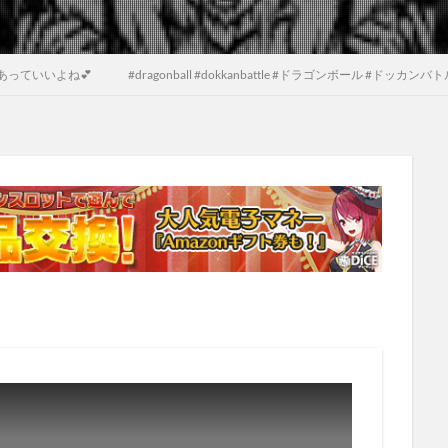
いよね💕 #dragonball #dokkanbattle #ドラゴンボール #ドッカンバト