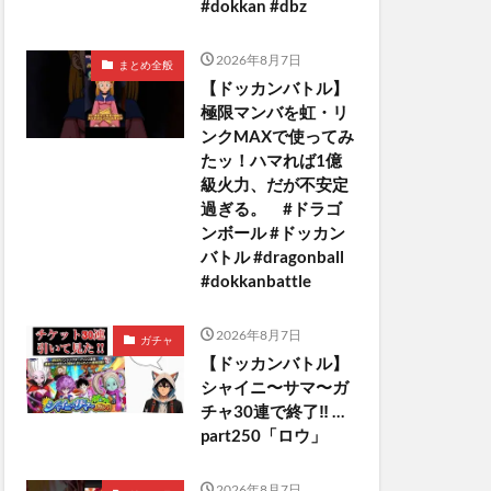
#dokkan #dbz
2026年8月7日
まとめ全般
【ドッカンバトル】
極限マンバを虹・リ
ンクMAXで使ってみ
たッ！ハマれば1億
級火力、だが不安定
過ぎる。 #ドラゴ
ンボール #ドッカン
バトル #dragonball
#dokkanbattle
2026年8月7日
ガチャ
【ドッカンバトル】
シャイニ〜サマ〜ガ
チャ30連で終了‼︎ …
part250「ロウ」
2026年8月7日