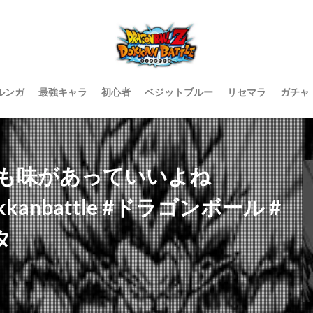
ルンガ
最強キャラ
初心者
ベジットブルー
リセマラ
ガチャ
も味があっていいよね
kkanbattle #ドラゴンボール #
タ