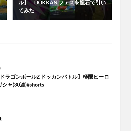
ル】 DOKKAN フェスを龍石で引い
てみた
日
【ドラゴンボールZ ドッカンバトル】極限ヒーロ
(30連)#shorts
t