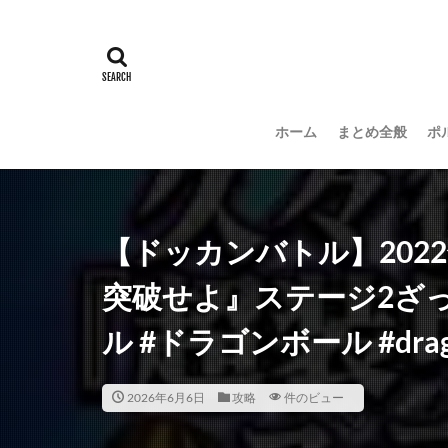
ホーム
まとめ全般
ポ
【ドッカンバトル】202
突破せよ』ステージ2ざ
ル #ドラゴンボール #dragonb
2026年6月6日
攻略
件のビュー