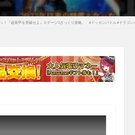
『超装甲を突破せよ』ステージ2ざっくり攻略。 #ドッカンバトル #ドラゴンボール #drago