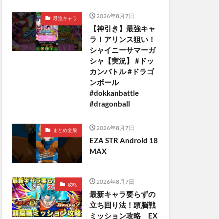
2026年8月7日
最強キャラ
【神引き】最強キャ
ラ！アリンス狙い！
シャイニーサマーガ
シャ【実況】 #ドッ
カンバトル #ドラゴ
ンボール
#dokkanbattle
#dragonball
2026年8月7日
まとめ全般
EZA STR Android 18
MAX
2026年8月7日
攻略
最新キャラ要らずの
立ち回り法！頭脳戦
ミッション攻略 EX