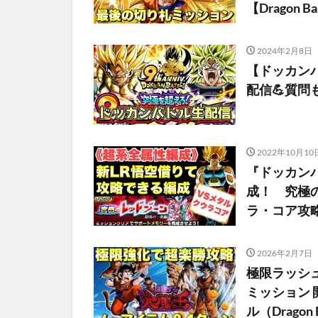
【Dragon Bal
2024年2月8日
【ドッカン
配信💪質問
2022年10月10
『ドッカンバ
成！ 究極
ラ・コア攻略 【D
2026年2月7日
極限ラッシ
ミッション
ル（Dragon B