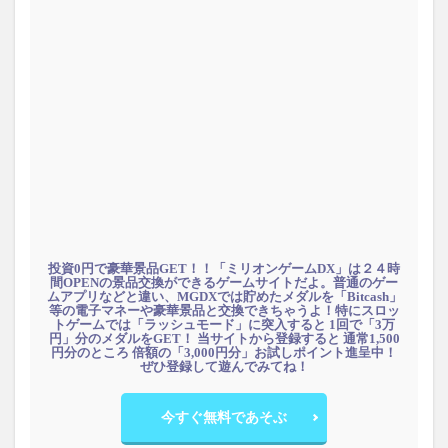
投資0円で豪華景品GET！！「ミリオンゲームDX」は２４時
間OPENの景品交換ができるゲームサイトだよ。普通のゲー
ムアプリなどと違い、MGDXでは貯めたメダルを「Bitcash」
等の電子マネーや豪華景品と交換できちゃうよ！特にスロッ
トゲームでは「ラッシュモード」に突入すると 1回で「3万
円」分のメダルをGET！ 当サイトから登録すると 通常1,500
円分のところ 倍額の「3,000円分」お試しポイント進呈中！
ぜひ登録して遊んでみてね！
今すぐ無料であそぶ