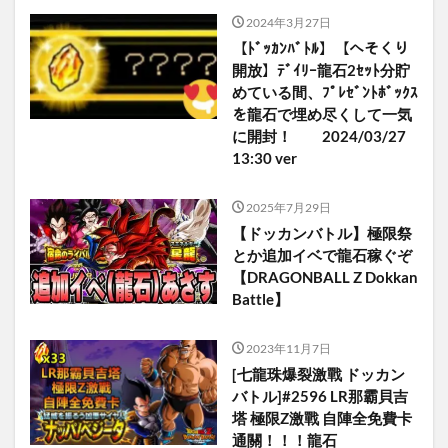
2024年3月27日
【ﾄﾞｯｶﾝﾊﾞﾄﾙ】【へそくり
開放】ﾃﾞｲﾘｰ龍石2ｾｯﾄ分貯
めている間、ﾌﾟﾚｾﾞﾝﾄﾎﾞｯｸｽ
を龍石で埋め尽くして一気
に開封！ 2024/03/27
13:30 ver
2025年7月29日
【ドッカンバトル】極限祭
とか追加イベで龍石稼ぐぞ
【DRAGONBALL Z Dokkan
Battle】
2023年11月7日
[七龍珠爆裂激戰 ドッカン
バトル]#2596 LR那霸貝吉
塔 極限Z激戰 自陣全免費卡
通關！！！龍石