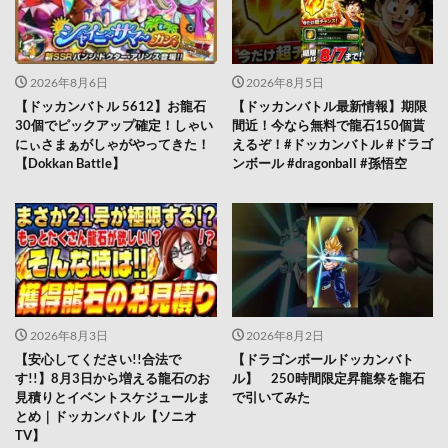
2026年8月6日
2026年8月5日
【ドッカンバトル 5612】お龍石
【ドッカンバトル最新情報】期限
30個でピックアップ確定！しゃい
間近！今なら無料で龍石150個貰
にぃさまぁがしゃがやってきた！
えるぞ！#ドッカンバトル #ドラゴ
【Dokkan Battle】
ンボール #dragonball #孫悟空
2026年8月3日
2026年8月2日
【安心してください!!合法で
【ドラゴンボールドッカンバト
す!!】8月3日から増える龍石のお
ル】 250時間限定昇龍祭を龍石
見積りとイベントスケジュールま
で引いてみた
とめ｜ドッカンバトル【ソニオ
TV】