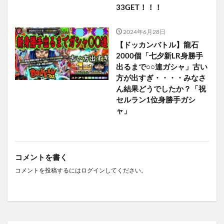
33GET！！！
2024年6月28日
【ドッカンバトル】龍石
2000個「七夕新LR身勝手
出るまで○○連ガシャ」古い
方が出すぎ・・・・みなさ
ん結果どうでしたか？「祝
セルラン1位身勝手ガシ
ャ」
コメントを書く
コメントを投稿するには
ログイン
してください。