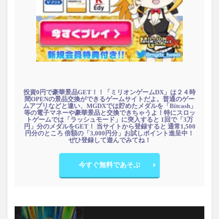
投資0円で豪華景品GET！！「ミリオンゲームDX」は２４時
間OPENの景品交換ができるゲームサイトだよ。普通のゲー
ムアプリなどと違い、MGDXでは貯めたメダルを「Bitcash」
等の電子マネーや豪華景品と交換できちゃうよ！特にスロッ
トゲームでは「ラッシュモード」に突入すると 1回で「3万
円」分のメダルをGET！ 当サイトから登録すると 通常1,500
円分のところ 倍額の「3,000円分」お試しポイント進呈中！
ぜひ登録して遊んでみてね！
今すぐ無料であそぶ