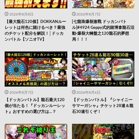
2026年8月8日
2026年8月7日
【最大龍石120個】DOKKANルー
[七龍珠爆裂激戰 ドッカンバト
レットは何色に賭けるべき？最強
ル]#4924 Geppy式的賭博拿龍石活
のチケット配分を解説！│ドッカ
動·爆裂大轉盤之120龍石的夢想
ンバトル【ソニオTV】
局！！！
2026年8月7日
2026年8月6日
【ドッカンバトル】龍石最大120
【ドッカンバトル】『シャイニー
個が当たる！『ドッカンルーレッ
サマーガシャ』チケット28連＆龍
ト』おすすめの選び方は…？
石30連引くぞ！