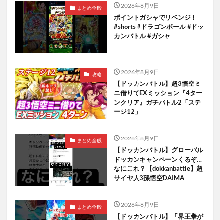
2026年8月9日
まとめ全般
ポイントガシャでリベンジ！
#shorts #ドラゴンボール #ドッ
カンバトル #ガシャ
2026年8月9日
攻略
【ドッカンバトル】超3悟空ミ
ニ借りてEXミッション『4ター
ンクリア』ガチバトル2「ステ
ージ12」
2026年8月9日
まとめ全般
【ドッカンバトル】グローバル
ドッカンキャンペーンくるぞ…
なにこれ？【dokkanbattle】超
サイヤ人3孫悟空DAIMA
2026年8月9日
まとめ全般
【ドッカンバトル】「界王拳が