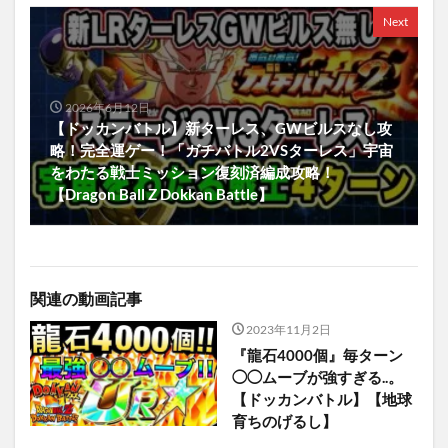
Next
2026年6月12日
【ドッカンバトル】新ターレス、GWビルスなし攻
略！完全運ゲー！「ガチバトル2VSターレス」宇宙
をわたる戦士ミッション復刻済編成攻略！
【Dragon Ball Z Dokkan Battle】
関連の動画記事
2023年11月2日
『龍石4000個』毎ターン
◯◯ムーブが強すぎる..。
【ドッカンバトル】【地球
育ちのげるし】