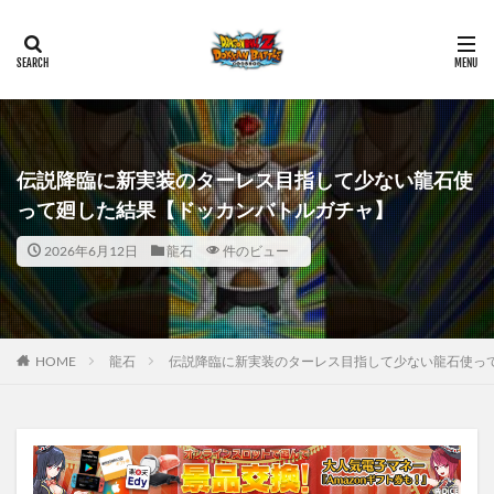
伝説降臨に新実装のターレス目指して少ない龍石使
って廻した結果【ドッカンバトルガチャ】
2026年6月12日
龍石
件のビュー
HOME
龍石
伝説降臨に新実装のターレス目指して少ない龍石使っ