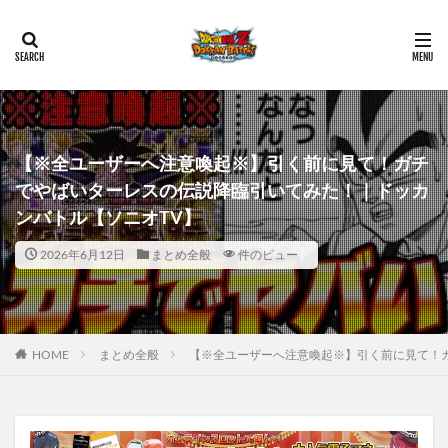
【※全ユーザーへ注意喚起※】引く前に見て！ガチ
でやばいターレスの伝説降臨引いてみた！｜ドッカ
ンバトル【ソニオTV】
2026年6月12日
まとめ全般
件のビュー
HOME
まとめ全般
【※全ユーザーへ注意喚起※】引く前に見て！