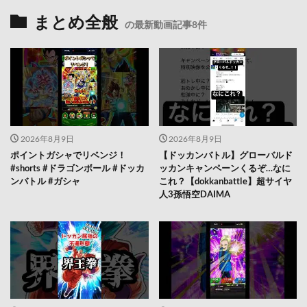
まとめ全般
の最新動画記事8件
2026年8月9日
2026年8月9日
ポイントガシャでリベンジ！
【ドッカンバトル】グローバルド
#shorts #ドラゴンボール #ドッカ
ッカンキャンペーンくるぞ…なに
ンバトル #ガシャ
これ？【dokkanbattle】超サイヤ
人3孫悟空DAIMA