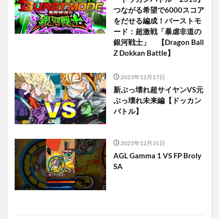
つながる希望で6000スコア
をだせる編成！バーストモ
ード：超激戦「暴虐非道の
銀河戦士」 【Dragon Ball
Z Dokkan Battle】
2023年12月17日
新ぶっ壊れ超サイヤンVS元
ぶっ壊れ未来編【ドッカン
バトル】
2025年12月31日
AGL Gamma 1 VS FP Broly
SA