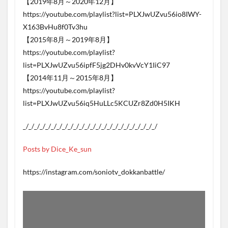
【2019年8月～2020年12月】
https://youtube.com/playlist?list=PLXJwUZvu56io8IWY-
X163BvHu8f0Tv3hu
【2015年8月～2019年8月】
https://youtube.com/playlist?
list=PLXJwUZvu56ipfF5jg2DHv0kvVcY1IiC97
【2014年11月～2015年8月】
https://youtube.com/playlist?
list=PLXJwUZvu56iq5HuLLc5KCUZr8Zd0H5IKH
_/_/_/_/_/_/_/_/_/_/_/_/_/_/_/_/_/_/_/_/_/_/_/_/
Posts by Dice_Ke_sun
https://instagram.com/soniotv_dokkanbattle/