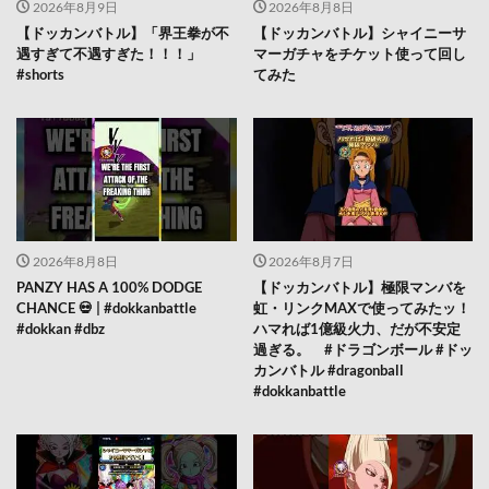
2026年8月9日
2026年8月8日
【ドッカンバトル】「界王拳が不
【ドッカンバトル】シャイニーサ
遇すぎて不遇すぎた！！！」
マーガチャをチケット使って回し
#shorts
てみた
2026年8月8日
2026年8月7日
PANZY HAS A 100% DODGE
【ドッカンバトル】極限マンバを
CHANCE 💀 | #dokkanbattle
虹・リンクMAXで使ってみたッ！
#dokkan #dbz
ハマれば1億級火力、だが不安定
過ぎる。 #ドラゴンボール #ドッ
カンバトル #dragonball
#dokkanbattle