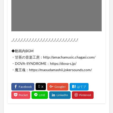
_/_/_/_/_/_/_/_/_/_/_/_/_/_/_/_/_/_/_/_/_/_/_/_/
◆動画内BGM
・甘茶の音楽工房：http://amachamusic.chagasi.com/
・DOVA-SYNDROME：https://dova-s.jp/
・魔王魂：https://maoudamashii.jokersounds.com/