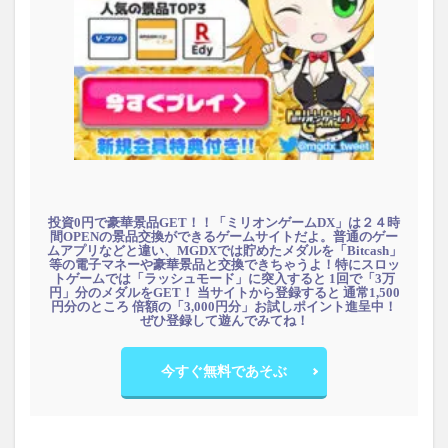
投資0円で豪華景品GET！！「ミリオンゲームDX」は２４時
間OPENの景品交換ができるゲームサイトだよ。普通のゲー
ムアプリなどと違い、MGDXでは貯めたメダルを「Bitcash」
等の電子マネーや豪華景品と交換できちゃうよ！特にスロッ
トゲームでは「ラッシュモード」に突入すると 1回で「3万
円」分のメダルをGET！ 当サイトから登録すると 通常1,500
円分のところ 倍額の「3,000円分」お試しポイント進呈中！
ぜひ登録して遊んでみてね！
今すぐ無料であそぶ