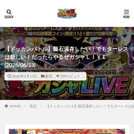
【ドッカンバトル】龍石温存したい！でもターレス
は欲しい！だったらやるぜガシャＬＩＶＥ
(2026/06/13)
2026年6月13日
龍石
5件のビュー
HOME
龍石
【ドッカンバトル】龍石温存したい！でもターレスは欲しい！