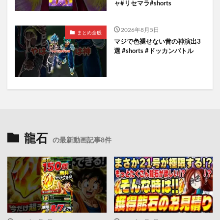
ャ#リセマラ#shorts
2026年8月5日
まとめ全般
マジで色褪せない昔の神演出3
選 #shorts #ドッカンバトル
龍石
の最新動画記事8件