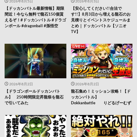
2026年8月5日
2026年8月3日
【ドッカンバトル最新情報】期限
【安心してください!!合法で
間近！今なら無料で龍石150個貰
す!!】8月3日から増える龍石のお
えるぞ！#ドッカンバトル #ドラゴ
見積りとイベントスケジュールま
ンボール #dragonball #孫悟空
とめ｜ドッカンバトル【ソニオ
TV】
2026年8月2日
2026年8月2日
【ドラゴンボールドッカンバト
龍石集め！ミッション攻略！【ド
ル】 250時間限定昇龍祭を龍石
ッカンバトル】
で引いてみた
Dokkanbattle りどるげーむず