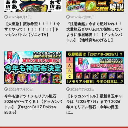
2026年8月1日
2026年7月30日
【大至急】拡散希望！！！！！今
『注意喚起』今すぐ絶対やれ！！
すぐやって！！！！！！！！│ド
大量龍石＆やり忘れて後悔しない
ッカンバトル【ソニオTV】
ように徹底解説！！【ドッカンバ
トル】【地球育ちのげるし】
2026年7月30日
2026年7月22日
今年も激アツ！メモリアル龍石
【ドッカンバトル】最新目玉キャ
2026がやってくる！【ドッカンバ
ラは『2025年7月』まで？2026
トル】【Dragon Ball Z Dokkan
年メモリアル龍石・今年の目玉
Battle】
は…