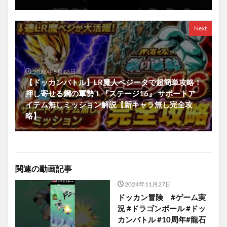
Next
2026年6月13日
【ドッカンバトル】LR魔人ベジータで超簡単攻略！
押し寄せる鋼の軍勢！『ステージ16』 サポートア
イテム無しミッション解説【新キャラ無し完全攻
略】
関連の動画記事
2024年11月27日
ドッカン冒険 #ゲーム実
況 #ドラゴンボール #ドッ
カンバトル #10周年#龍石