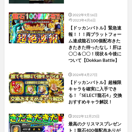
2022年9月16日
2023年4月6日
【ドッカンバトル】緊急速
報！！！両プラットフォー
ム達成龍石100個配布きた
きたきた待ったなし！肝は
〇〇＆〇〇！現状＆今後に
ついて【Dokkan Battle】
2024年4月27日
【ドッカンバトル】超極限
キャラを確実に入手でき
る！「SELECT龍石4」交換
おすすめキャラ解説！
2022年12月25日
最高のクリスマスプレゼン
ト！龍石400個配布ありが