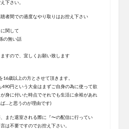
控え下さい。
視聴者間での過度なやり取りはお控え下さい
】に関して
係の無い話
きますので、宜しくお願い致します
て
を16歳以上の方とさせて頂きます。
も490円という大金はまずご自身の為に使って欲
力が身に付いた時点でそれでも生活に余裕があれ
ば…と思うのが理由です)
際、また退室される際に『〜の配信に行ってい
発言は不要ですのでお控え下さい。