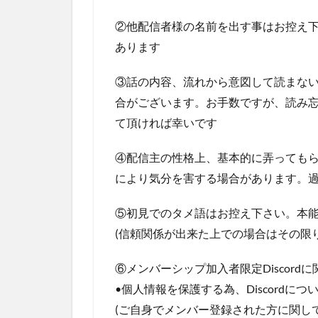
②他配信者様の名前を出す事はお控え
あります
③話の内容、流れから意図して読まな
合がございます。お手数ですが、読み
て頂ければ幸いです
④配信主の性格上、基本的に弄っても
により気分を害する場合があります。
⑤初見でのタメ語はお控え下さい。本
(信頼関係が出来た上での場合はその限
⑥メンバーシップ加入者限定Discordに
•個人情報を保護する為、Discord
(ご自身でメンバー登録された方に関し