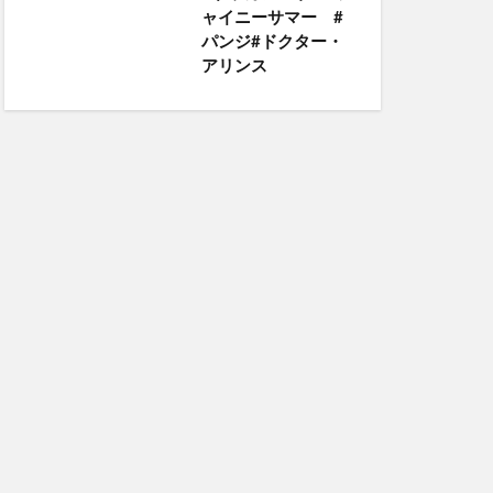
ャイニーサマー #
パンジ#ドクター・
アリンス