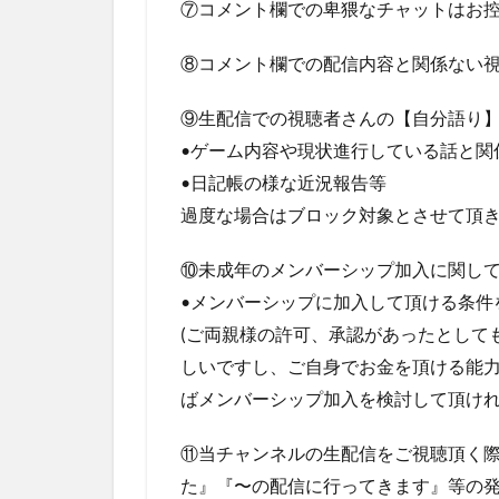
⑦コメント欄での卑猥なチャットはお
⑧コメント欄での配信内容と関係ない
⑨生配信での視聴者さんの【自分語り
•ゲーム内容や現状進行している話と関
•日記帳の様な近況報告等
過度な場合はブロック対象とさせて頂
⑩未成年のメンバーシップ加入に関し
•メンバーシップに加入して頂ける条件
(ご両親様の許可、承認があったとして
しいですし、ご自身でお金を頂ける能
ばメンバーシップ加入を検討して頂けれ
⑪当チャンネルの生配信をご視聴頂く
た』『〜の配信に行ってきます』等の