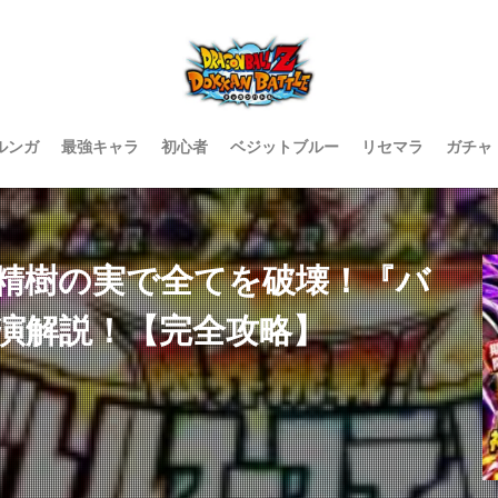
ルンガ
最強キャラ
初心者
ベジットブルー
リセマラ
ガチャ
精樹の実で全てを破壊！『バ
演解説！【完全攻略】