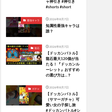
ャ神引き #神引き
#shorts #short
2026年8月7日
最強キャラ
知属性最強キャラは
誰？
2026年8月7日
龍石
【ドッカンバトル】
龍石最大120個が当
たる！『ドッカンル
ーレット』おすすめ
の選び方は…？
2026年8月7日
ガチャ
【ドッカンバトル】
（サマーガチャ）可
愛い女の子探し旅
#ドッカンバトル#シ