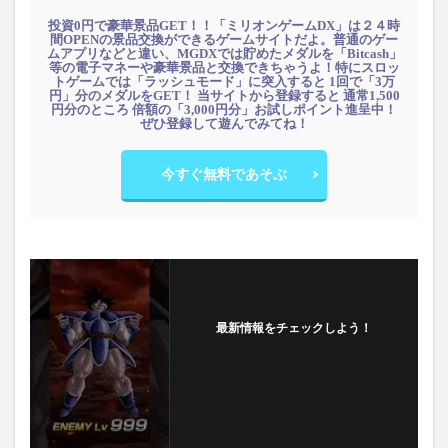
投資0円で豪華景品GET！！「ミリオンゲームDX」は２４時
間OPENの景品交換ができるゲームサイトだよ。普通のゲー
ムアプリなどと違い、MGDXでは貯めたメダルを「Bitcash」
等の電子マネーや豪華景品と交換できちゃうよ！特にスロッ
トゲームでは「ラッシュモード」に突入すると 1回で「3万
円」分のメダルをGET！ 当サイトから登録すると 通常1,500
円分のところ 倍額の「3,000円分」お試しポイント進呈中！
ぜひ登録して遊んでみてね！
今すぐ無料であそぶ
最新情報をチェックしよう！
フォローする