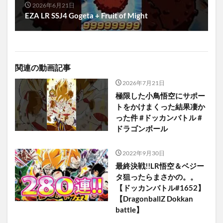
2026年6月21日
EZA LR SSJ4 Gogeta + Fruit of Might
関連の動画記事
2026年7月21日
極限した小鳥悟空にサポー
トをかけまくった結果凄か
った件 #ドッカンバトル #
ドラゴンボール
2022年9月30日
最終決戦!!LR悟空＆ベジー
タ狙ったらまさかの。。
【ドッカンバトル#1652】
【DragonballZ Dokkan
battle】