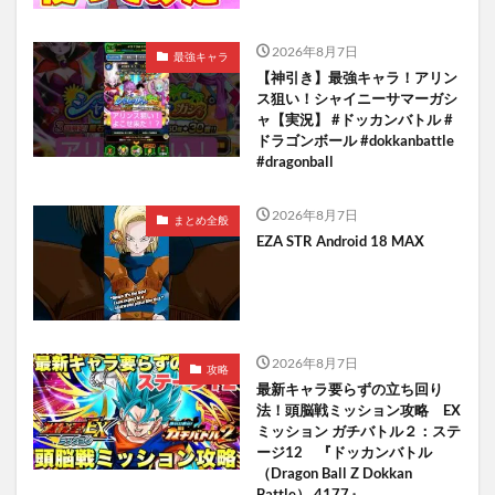
2026年8月7日
最強キャラ
【神引き】最強キャラ！アリン
ス狙い！シャイニーサマーガシ
ャ【実況】 #ドッカンバトル #
ドラゴンボール #dokkanbattle
#dragonball
2026年8月7日
まとめ全般
EZA STR Android 18 MAX
2026年8月7日
攻略
最新キャラ要らずの立ち回り
法！頭脳戦ミッション攻略 EX
ミッション ガチバトル２：ステ
ージ12 『ドッカンバトル
（Dragon Ball Z Dokkan
Battle） 4177』