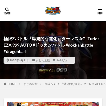
極限Zバトル『爆発的な進化』ターレス AGI Turles
EZA 999 AUTO #ドッカンバトル #dokkanbattle
#dragonball
2026年6月21日
まとめ全般
件のビュー
HOME
まとめ全般
極限Zバトル『爆発的な進化』ターレス AGI Turles EZA