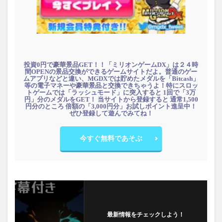
投資0円で豪華景品GET！！「ミリオンゲームDX」は２４時
間OPENの景品交換ができるゲームサイトだよ。普通のゲー
ムアプリなどと違い、MGDXでは貯めたメダルを「Bitcash」
等の電子マネーや豪華景品と交換できちゃうよ！特にスロッ
トゲームでは「ラッシュモード」に突入すると 1回で「3万
円」分のメダルをGET！ 当サイトから登録すると 通常1,500
円分のところ 倍額の「3,000円分」お試しポイント進呈中！
ぜひ登録して遊んでみてね！
今すぐ無料であそぶ
最新情報をチェックしよう！