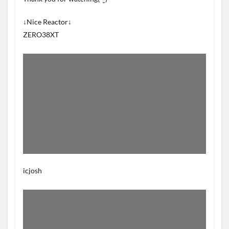
↓Nice Reactor↓
ZERO38XT
icjosh