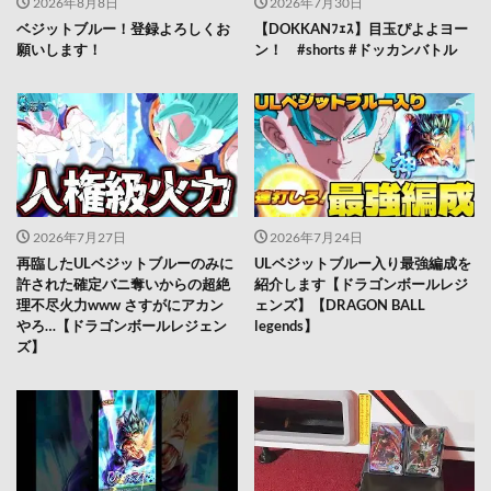
2026年8月8日
2026年7月30日
ベジットブルー！登録よろしくお
【DOKKANﾌｪｽ】目玉ぴよよヨー
願いします！
ン！ #shorts #ドッカンバトル
2026年7月27日
2026年7月24日
再臨したULベジットブルーのみに
ULベジットブルー入り最強編成を
許された確定バニ奪いからの超絶
紹介します【ドラゴンボールレジ
理不尽火力www さすがにアカン
ェンズ】【DRAGON BALL
やろ…【ドラゴンボールレジェン
legends】
ズ】