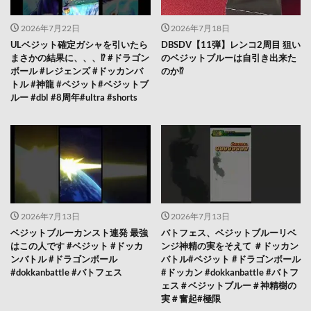
2026年7月22日
2026年7月18日
ULベジット確定ガシャを引いたら
DBSDV【11弾】レンコ2周目 狙い
まさかの結果に、、、⁉️ #ドラゴン
のベジットブルーは自引き出来た
ボール #レジェンズ #ドッカンバ
のか⁉️
トル #神龍 #ベジット#ベジットブ
ルー #dbl #8周年#ultra #shorts
2026年7月13日
2026年7月13日
ベジットブルーカンスト連発 最強
バトフェス、ベジットブルーリベ
はこの人です #ベジット #ドッカ
ンジ神精の実をそえて ＃ドッカン
ンバトル #ドラゴンボール
バトル#ベジット #ドラゴンボール
#dokkanbattle #バトフェス
#ドッカン #dokkanbattle #バトフ
ェス＃ベジットブルー＃神精樹の
実＃奮起#極限