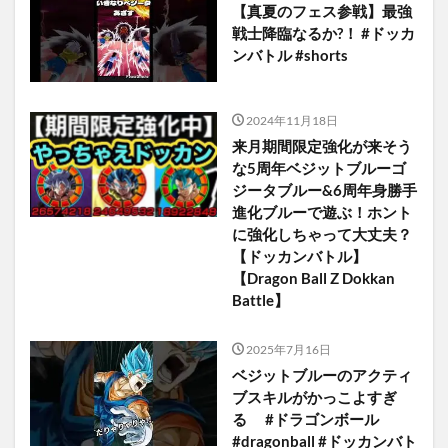
【真夏のフェス参戦】最強
戦士降臨なるか?！ #ドッカ
ンバトル #shorts
2024年11月18日
来月期間限定強化が来そう
な5周年ベジットブルーゴ
ジータブルー&6周年身勝手
進化ブルーで遊ぶ！ホント
に強化しちゃって大丈夫？
【ドッカンバトル】
【Dragon Ball Z Dokkan
Battle】
2025年7月16日
ベジットブルーのアクティ
ブスキルがかっこよすぎ
る #ドラゴンボール
#dragonball #ドッカンバト