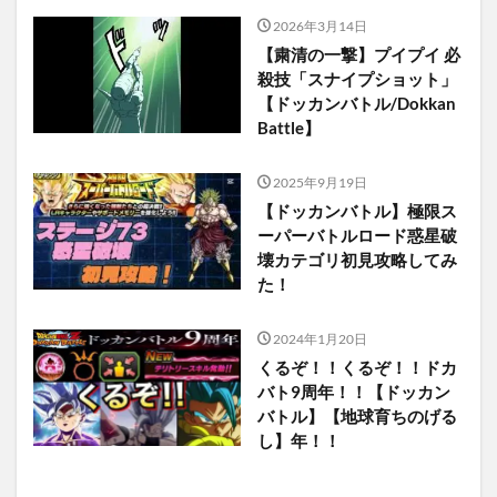
2026年3月14日
【粛清の一撃】プイプイ 必
殺技「スナイプショット」
【ドッカンバトル/Dokkan
Battle】
2025年9月19日
【ドッカンバトル】極限ス
ーパーバトルロード惑星破
壊カテゴリ初見攻略してみ
た！
2024年1月20日
くるぞ！！くるぞ！！ドカ
バト9周年！！【ドッカン
バトル】【地球育ちのげる
し】年！！