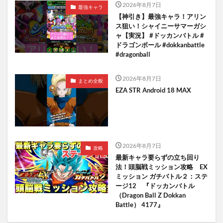
2026年8月7日
最強キャラ
【神引き】最強キャラ！アリン
ス狙い！シャイニーサマーガシ
ャ【実況】 #ドッカンバトル #
ドラゴンボール #dokkanbattle
#dragonball
2026年8月7日
まとめ全般
EZA STR Android 18 MAX
2026年8月7日
攻略
最新キャラ要らずの立ち回り
法！頭脳戦ミッション攻略 EX
ミッション ガチバトル２：ステ
ージ12 『ドッカンバトル
（Dragon Ball Z Dokkan
Battle） 4177』