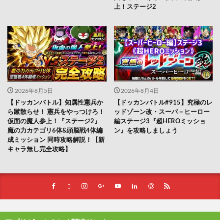
上！ステージ2
2026年8月5日
2026年8月4日
【ドッカンバトル】知属性憲兵か
【ドッカンバトル#915】究極のレ
ら蹴散らせ！ 憲兵をやっつけろ！
ッドゾーン改・スーパ－ヒーロー
仮面の魔人参上！『ステージ2』
編ステージ3『超HEROミッショ
魔の力カテゴリ6体&頭脳戦4体編
ン』を攻略しましょう
成ミッション 同時攻略解説！【新
キャラ無し完全攻略】