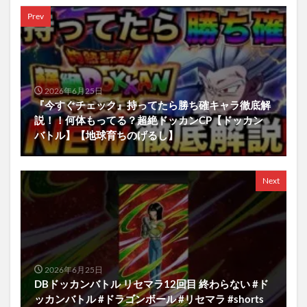
Prev
2026年6月25日
『今すぐチェック』持ってたら勝ち確キャラ徹底解
説！！何体もってる？超絶ドッカンCP【ドッカン
バトル】【地球育ちのげるし】
Next
2026年6月25日
DBドッカンバトル リセマラ12回目 終わらない #ド
ッカンバトル #ドラゴンボール #リセマラ #shorts