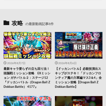
攻略
の最新動画記事8件
2026年8月7日
2026年8月6日
最新キャラ要らずの立ち回り法！
【ドッカンバトル】必殺技演出ス
頭脳戦ミッション攻略 EXミッシ
キップがステキ！「ドッカンフロ
ョン ガチバトル２：ステージ12
ンティア魔の力軍編マス3＆4」全
『ドッカンバトル（Dragon Ball Z
ミッション攻略【Dragon Ball Z
Dokkan Battle） 4177』
Dokkan Battle】