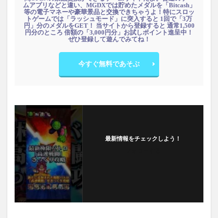
ムアプリなどと違い、MGDXでは貯めたメダルを「Bitcash」
等の電子マネーや豪華景品と交換できちゃうよ！特にスロッ
トゲームでは「ラッシュモード」に突入すると 1回で「3万
円」分のメダルをGET！ 当サイトから登録すると 通常1,500
円分のところ 倍額の「3,000円分」お試しポイント進呈中！
ぜひ登録して遊んでみてね！
今すぐ無料であそぶ
最新情報をチェックしよう！
フォローする