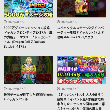
2026年8月6日
2026年8月6日
5000万ダメージミッション攻略
スペクタクルステージ2ダイマパ
ドッカンフロンティアEXTRA「魔
ーティー攻略 #ドッカンバトル #
の力編」：マス3 『ドッカンバ
攻略 #daima #スペクタク
トル（Dragon Ball Z Dokkan
Battle） 4175』
2026年8月5日
2026年8月5日
最強チームが終了した瞬間#shorts
【ドッカンバトル】大人4借りて
#ドッカンバトル
超簡単！イベント産4体編成で効
率良く全ミッション同時攻略！憲
兵をやっつけろ！仮面の魔人参