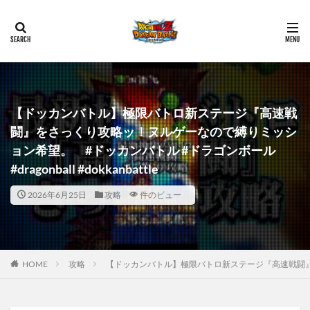
【ドッカンバトル】極限バトロ新ステージ『高速戦
闘』をさっくり攻略ッ！ヌルゲーなので縛りミッシ
ョン希望。 #ドッカンバトル #ドラゴンボール
#dragonball #dokkanbattle
2026年6月25日
攻略
件のビュー
HOME
攻略
【ドッカンバトル】極限バトロ新ステージ『高速戦闘』をさっく