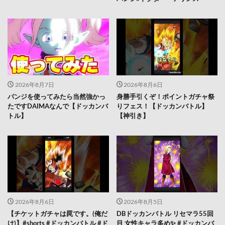
2026年8月7日
2026年8月6日
パンジを使ってみたら当然強かっ
身勝手引くぞ！ポイントガチャ祭
たですDAIMAなんで【ドッカンバ
りフェス！【ドッカンバトル】
トル】
【神引き】
2026年8月6日
2026年8月5日
【チケットガチャは罠です。(俺だ
DBドッカンバトル リセマラ55回
け)】#shorts #ドッカンバトル #ド
目 女性キャラ多め✨️ #ドッカンバ