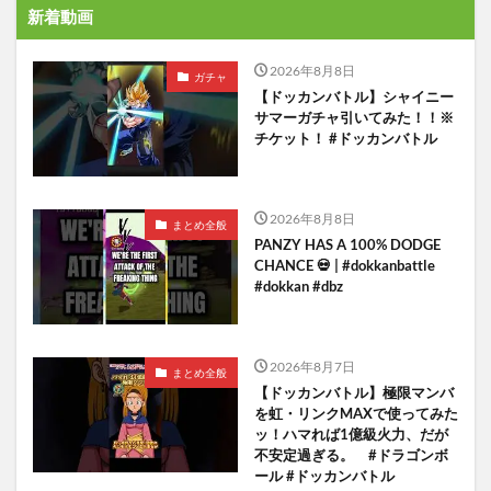
新着動画
2026年8月8日
ガチャ
【ドッカンバトル】シャイニー
サマーガチャ引いてみた！！※
チケット！ #ドッカンバトル
2026年8月8日
まとめ全般
PANZY HAS A 100% DODGE
CHANCE 💀 | #dokkanbattle
#dokkan #dbz
2026年8月7日
まとめ全般
【ドッカンバトル】極限マンバ
を虹・リンクMAXで使ってみた
ッ！ハマれば1億級火力、だが
不安定過ぎる。 #ドラゴンボ
ール #ドッカンバトル