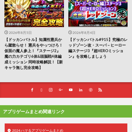
2026年8月5日
2026年8月4日
【ドッカンバトル】知属性憲兵か
【ドッカンバトル#915】究極のレ
ら蹴散らせ！ 憲兵をやっつけろ！
ッドゾーン改・スーパ－ヒーロー
仮面の魔人参上！『ステージ2』
編ステージ3『超HEROミッショ
魔の力カテゴリ6体&頭脳戦4体編
ン』を攻略しましょう
成ミッション 同時攻略解説！【新
キャラ無し完全攻略】
アプリゲームまとめ関連リンク
2024 ハマるアプリゲームまとめ