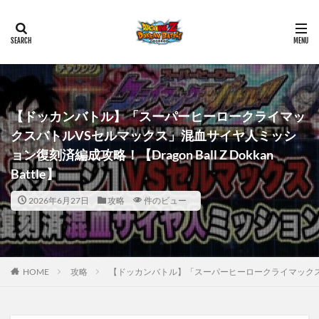
【ドッカンバトル】「スーパーヒーロークライマッ
クスバトルVSセルマックス」混血サイヤ人ミッシ
ョン復刻済編成攻略！【Dragon Ball Z Dokkan
Battle】
2026年6月27日
攻略
件のビュー
HOME
攻略
【ドッカンバトル】「スーパーヒーロークライマックスバトルVS