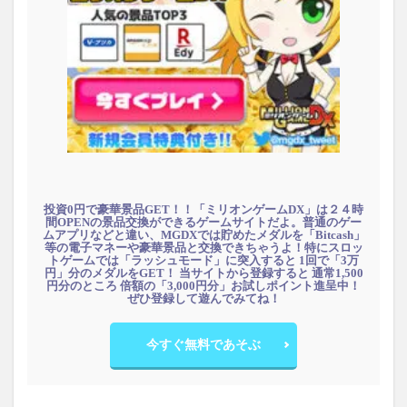
投資0円で豪華景品GET！！「ミリオンゲームDX」は２４時
間OPENの景品交換ができるゲームサイトだよ。普通のゲー
ムアプリなどと違い、MGDXでは貯めたメダルを「Bitcash」
等の電子マネーや豪華景品と交換できちゃうよ！特にスロッ
トゲームでは「ラッシュモード」に突入すると 1回で「3万
円」分のメダルをGET！ 当サイトから登録すると 通常1,500
円分のところ 倍額の「3,000円分」お試しポイント進呈中！
ぜひ登録して遊んでみてね！
今すぐ無料であそぶ