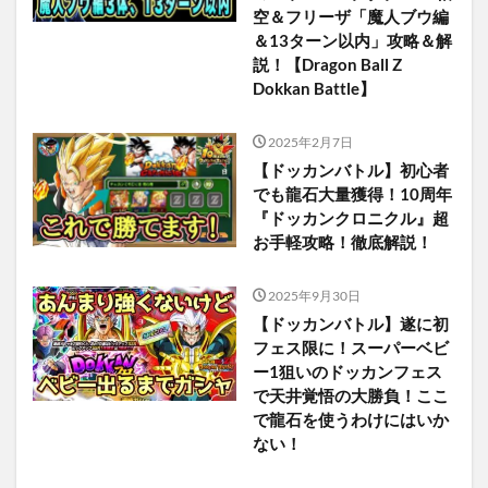
空＆フリーザ「魔人ブウ編
＆13ターン以内」攻略＆解
説！【Dragon Ball Z
Dokkan Battle】
2025年2月7日
【ドッカンバトル】初心者
でも龍石大量獲得！10周年
『ドッカンクロニクル』超
お手軽攻略！徹底解説！
2025年9月30日
【ドッカンバトル】遂に初
フェス限に！スーパーベビ
ー1狙いのドッカンフェス
で天井覚悟の大勝負！ここ
で龍石を使うわけにはいか
ない！