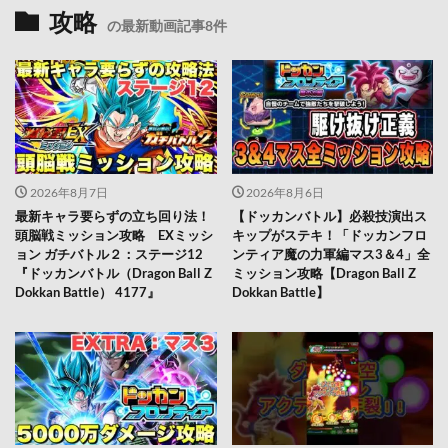
攻略
の最新動画記事8件
2026年8月7日
2026年8月6日
最新キャラ要らずの立ち回り法！
【ドッカンバトル】必殺技演出ス
頭脳戦ミッション攻略 EXミッシ
キップがステキ！「ドッカンフロ
ョン ガチバトル２：ステージ12
ンティア魔の力軍編マス3＆4」全
『ドッカンバトル（Dragon Ball Z
ミッション攻略【Dragon Ball Z
Dokkan Battle） 4177』
Dokkan Battle】