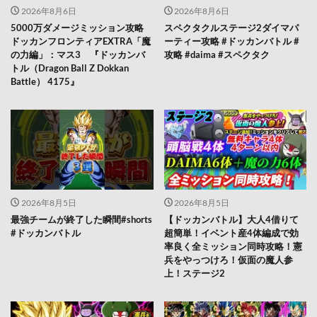
2026年8月6日
2026年8月6日
5000万ダメージミッション攻略
スペクタクルステージ2ダイマパ
ドッカンフロンティアEXTRA「魔
ーティー攻略 #ドッカンバトル #
の力編」：マス3 『ドッカンバ
攻略 #daima #スペクタク
トル（Dragon Ball Z Dokkan
Battle） 4175』
2026年8月5日
2026年8月5日
最強チームが終了した瞬間#shorts
【ドッカンバトル】大人4借りて
#ドッカンバトル
超簡単！イベント産4体編成で効
率良く全ミッション同時攻略！憲
兵をやっつけろ！仮面の魔人参
上！ステージ2