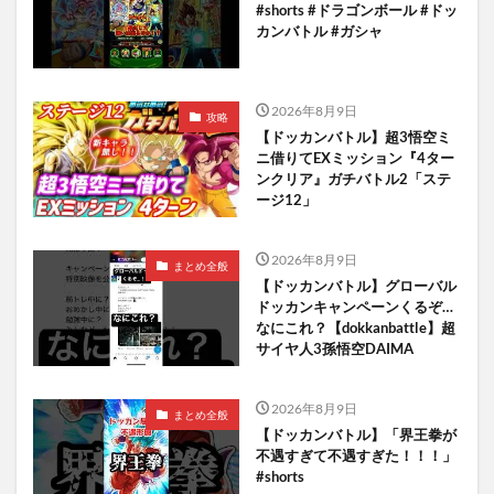
#shorts #ドラゴンボール #ドッ
カンバトル #ガシャ
2026年8月9日
攻略
【ドッカンバトル】超3悟空ミ
ニ借りてEXミッション『4ター
ンクリア』ガチバトル2「ステ
ージ12」
2026年8月9日
まとめ全般
【ドッカンバトル】グローバル
ドッカンキャンペーンくるぞ…
なにこれ？【dokkanbattle】超
サイヤ人3孫悟空DAIMA
2026年8月9日
まとめ全般
【ドッカンバトル】「界王拳が
不遇すぎて不遇すぎた！！！」
#shorts