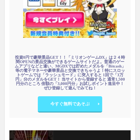
投資0円で豪華景品GET！！「ミリオンゲームDX」は２４時
間OPENの景品交換ができるゲームサイトだよ。普通のゲー
ムアプリなどと違い、MGDXでは貯めたメダルを「Bitcash」
等の電子マネーや豪華景品と交換できちゃうよ！特にスロッ
トゲームでは「ラッシュモード」に突入すると 1回で「3万
円」分のメダルをGET！ 当サイトから登録すると 通常1,500
円分のところ 倍額の「3,000円分」お試しポイント進呈中！
ぜひ登録して遊んでみてね！
今すぐ無料であそぶ