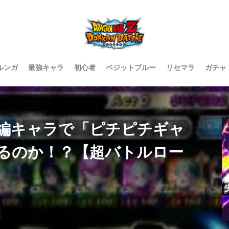
ルンガ
最強キャラ
初心者
ベジットブルー
リセマラ
ガチャ
編キャラで「ピチピチギャ
るのか！？【超バトルロー