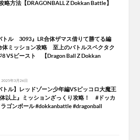
攻略方法【DRAGONBALL Z Dokkan Battle】
トル 3093』LR合体ザマス借りて勝てる編
命体ミッション攻略 至上のバトルスペクタク
VSビースト 【Dragon Ball Z Dokkan
2025年3月26日
バトル】レッドゾーン少年編VSピッコロ大魔王
4体以上』ミッションざっくり攻略！ #ドッカ
ンボール #dokkanbattle #dragonball