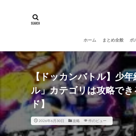
ホーム
まとめ全般
ポ
【ドッカンバトル】少年
ル」カテゴリは攻略でき
ド】
2026年6月30日
攻略
件のビュー