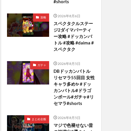
#shorts
2026年8月6日
攻略
スペクタクルステー
ジ2ダイマパーティ
ー攻略 #ドッカンバ
トル #攻略 #daima #
スペクタク
2026年8月5日
ガチャ
DBドッカンバトル
リセマラ55回目 女性
キャラ多め✨️ #ドッ
カンバトル#ドラゴ
ンボール#ガチャ#リ
セマラ#shorts
2026年8月5日
まとめ全般
マジで色褪せない昔