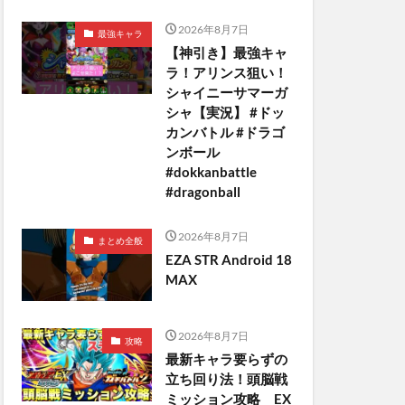
2026年8月7日
最強キャラ
【神引き】最強キャ
ラ！アリンス狙い！
シャイニーサマーガ
シャ【実況】 #ドッ
カンバトル #ドラゴ
ンボール
#dokkanbattle
#dragonball
2026年8月7日
まとめ全般
EZA STR Android 18
MAX
2026年8月7日
攻略
最新キャラ要らずの
立ち回り法！頭脳戦
ミッション攻略 EX