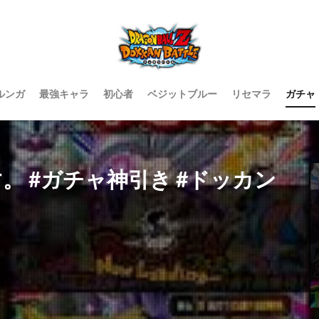
ルンガ
最強キャラ
初心者
ベジットブルー
リセマラ
ガチャ
。 #ガチャ神引き #ドッカン