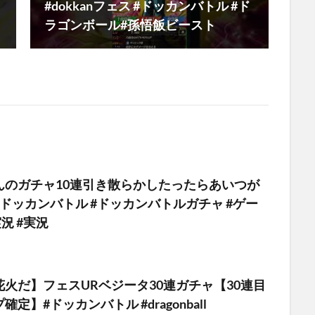
#dokkanフェス #ドッカンバトル #ド
ラゴンボール#孫悟飯ビースト
んのガチャ10連引き散らかしたったらあいつが
ドッカンバトル #ドッカンバトルガチャ #ゲー
況 #実況
火だ】フェスURベジータ30連ガチャ【30連目
定】#ドッカンバトル #dragonball