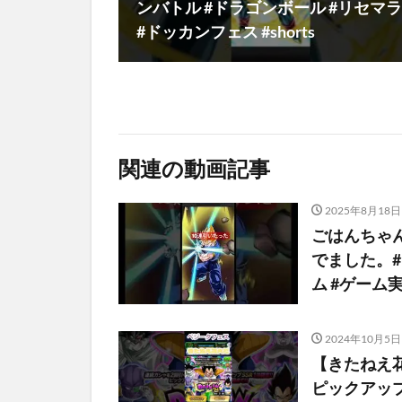
ンバトル #ドラゴンボール #リセマラ
#ドッカンフェス #shorts
関連の動画記事
2025年8月18日
ごはんちゃ
でました。#
ム #ゲーム実
2024年10月5日
【きたねえ花
ピックアップ確