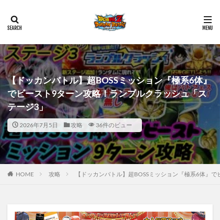
【ドッカンバトル】超BOSSミッション『極系6体』
でビースト9ターン攻略！ランブルクラッシュ「ス
テージ3」
2026年7月5日
攻略
36件のビュー
HOME
攻略
【ドッカンバトル】超BOSSミッション『極系6体』