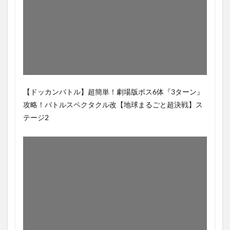
【ドッカンバトル】超簡単！劇場版ボス6体『3ターン』
攻略！バトルスペクタクル改【地球まるごと超決戦】ス
テージ2