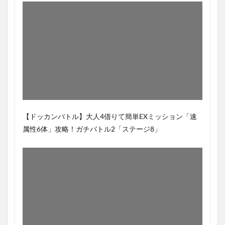
【ドッカンバトル】大人4借りて簡単EXミッション「速
属性6体」攻略！ガチバトル2「ステージ8」