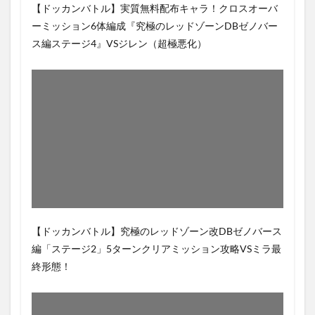
【ドッカンバトル】実質無料配布キャラ！クロスオーバ
ーミッション6体編成『究極のレッドゾーンDBゼノバー
ス編ステージ4』VSジレン（超極悪化）
【ドッカンバトル】究極のレッドゾーン改DBゼノバース
編「ステージ2」5ターンクリアミッション攻略VSミラ最
終形態！