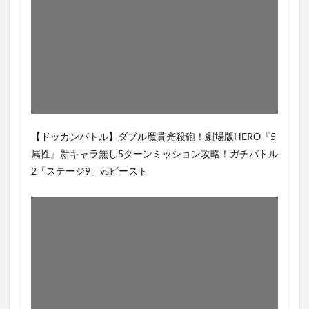
【ドッカンバトル】ダブル魔貫光殺砲！劇場版HERO『5
属性』新キャラ無し5ターンミッション攻略！ガチバトル
2「ステージ9」vsビースト