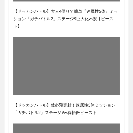
【ドッカンバトル】大人4借りて簡単『速属性5体』ミッ
ション「ガチバトル2」ステージ9巨大化vs獣【ビース
ト】
【ドッカンバトル】敵必殺完封！速属性5体ミッション
「ガチバトル2」ステージ9vs孫悟飯ビースト