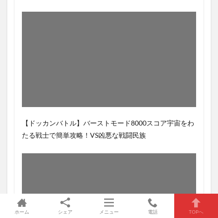
【ドッカンバトル】バーストモード8000スコア宇宙をわ
たる戦士で簡単攻略！VS凶悪な戦闘民族
ホーム
シェア
メニュー
電話
TOPへ