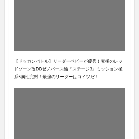
【ドッカンバトル】リーダーベビーが優秀！究極のレッ
ドゾーン改DBゼノバース編『ステージ3』ミッション極
系5属性完封！最強のリーダーはコイツだ！