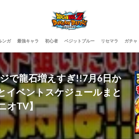
ルンガ
最強キャラ
初心者
ベジットブルー
リセマラ
ガチャ
ジで龍石増えすぎ!!7月6日か
とイベントスケジュールまと
ニオTV】