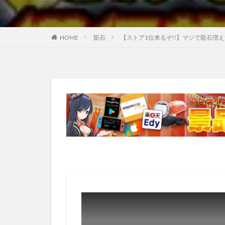
HOME
龍石
【ストア1位来るぞ!!】マジで龍石増