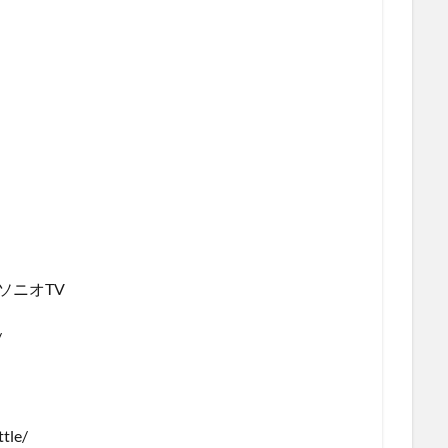
ソニオTV
/
tle/