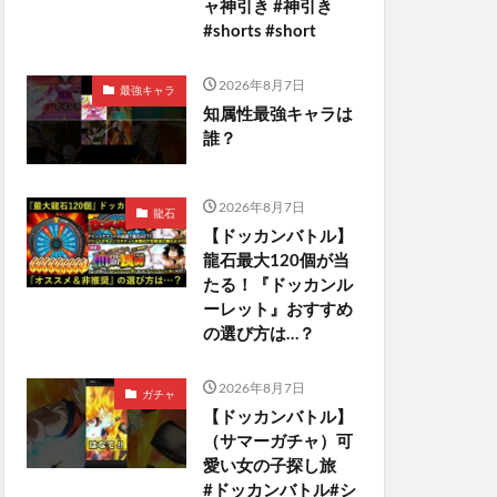
ャ神引き #神引き
#shorts #short
2026年8月7日
最強キャラ
知属性最強キャラは
誰？
2026年8月7日
龍石
【ドッカンバトル】
龍石最大120個が当
たる！『ドッカンル
ーレット』おすすめ
の選び方は…？
2026年8月7日
ガチャ
【ドッカンバトル】
（サマーガチャ）可
愛い女の子探し旅
#ドッカンバトル#シ