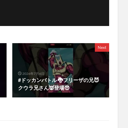
Next
2026年7月6日
#ドッカンバトル 🐉フリーザの兄😈
クウラ兄さん👿登場😎