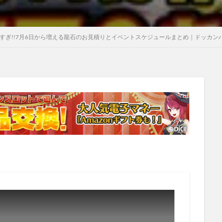
えすぎ!!7月6日から増える龍石のお見積りとイベントスケジュールまとめ｜ドッカン