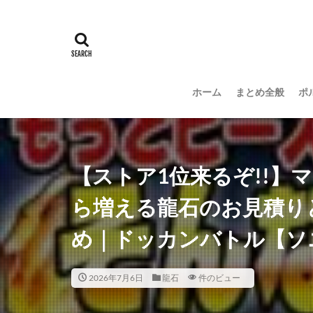
ホーム
まとめ全般
ポ
【ストア1位来るぞ!!】マ
ら増える龍石のお見積り
め｜ドッカンバトル【ソ
2026年7月6日
龍石
件のビュー