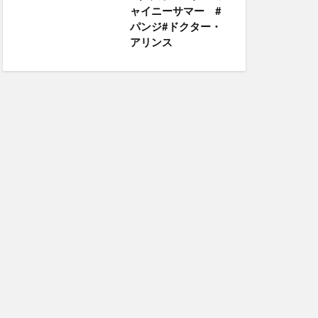
ャイニーサマー #
パンジ#ドクター・
アリンス