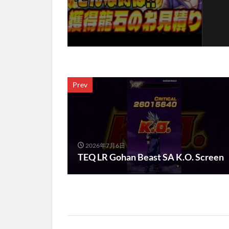
Prev
2026年7月6日
TEQ LR Gohan Beast SA K.O. Screen