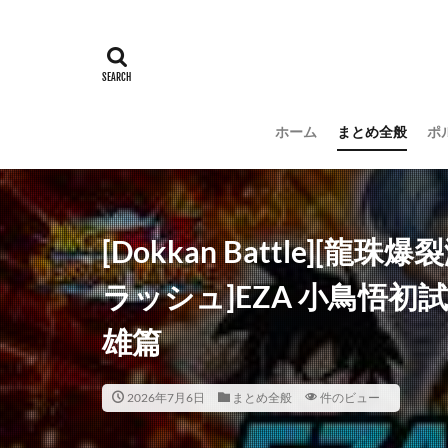
ホーム
まとめ全般
ポ
[Dokkan Battle][
ラッシュ]EZA 小鳥悟初試
雄篇
2026年7月6日
まとめ全般
件のビュー