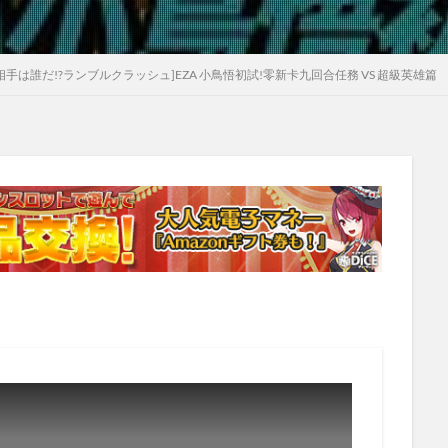
裂激戰][相手は誰だ!?ランブルクラッシュ]EZA 小鳥悟初試!零新卡九回合任務 VS 超級英雄篇