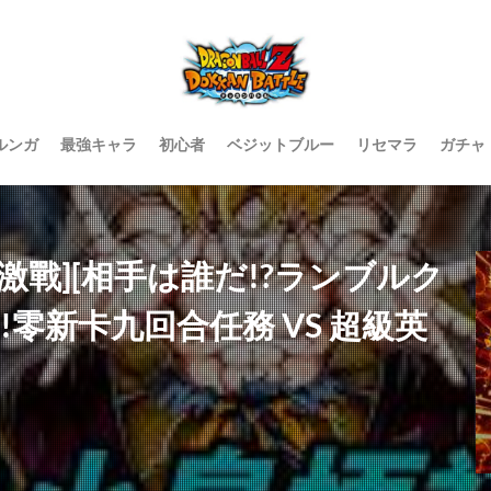
ルンガ
最強キャラ
初心者
ベジットブルー
リセマラ
ガチャ
龍珠爆裂激戰][相手は誰だ!?ランブルク
!零新卡九回合任務 VS 超級英