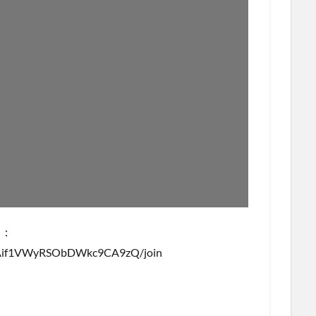
 ：
C3Aif1VWyRSObDWkc9CA9zQ/join