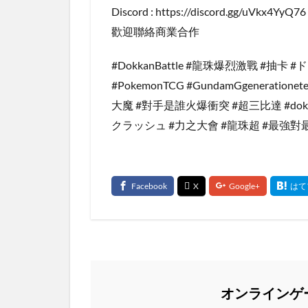
Discord : https://discord.gg/uVkx4YyQ76
歡迎聯絡商業合作
#DokkanBattle #龍珠爆烈激戰 #抽
#PokemonTCG #GundamGgeneratio
大魔 #對手是誰火爆衝突 #超三比達 #dok
クラッシュ #力之大會 #龍珠超 #最強對
オンラインゲ