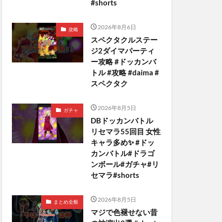
#shorts
2026年8月6日
攻略
スペクタクルステー
ジ2ダイマパーティ
ー攻略 #ドッカンバ
トル #攻略 #daima #
スペクタク
2026年8月5日
ガチャ
DBドッカンバトル
リセマラ55回目 女性
キャラ多め✨️ #ドッ
カンバトル#ドラゴ
ンボール#ガチャ#リ
セマラ#shorts
2026年8月5日
まとめ全般
マジで色褪せない昔