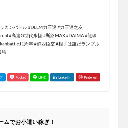
卡 #ドッカンバトル #DLLM力三達 #力三達之友
neternal #高達G世代永恆 #斯路MAX #DAIMA #龍珠
kanbattle11周年 #超四悟空 #相手は誰だランブル
最強
ームでお小遣い稼ぎ！