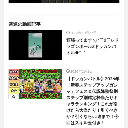
関連の動画記事
2023年10月27日
頑張ってます＼(*⌒0⌒)♪ド
ラゴンボールZドッカンバ
トル🍀*゜
2026年1月1日
【ドッカンバトル】2026年
「新春ステップアップガシ
ャ」フェス＆伝説降臨祭別
ステップ別確定枠当たりキ
ャラランキング！これが引
けたら大当たり！引くべき
か？引くなら○○連まで！今
回はスキル玉付き！