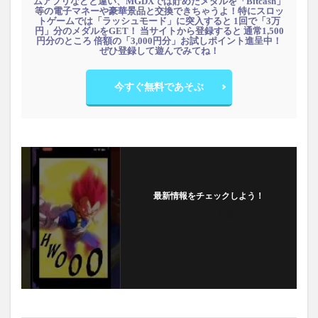
ムアプリなどと違い、MGDXでは貯めたメダルを「Bitcash」
等の電子マネーや豪華景品と交換できちゃうよ！特にスロッ
トゲームでは「ラッシュモード」に突入すると 1回で「3万
円」分のメダルをGET！ 当サイトから登録すると 通常1,500
円分のところ 倍額の「3,000円分」お試しポイント進呈中！
ぜひ登録して遊んでみてね！
今すぐ無料であそぶ
最新情報をチェックしよう！
フォローする