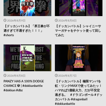
2026年8月9日
2026年8月8日
【ドッカンバトル】「界王拳が不
【ドッカンバトル】シャイニーサ
遇すぎて不遇すぎた！！！」
マーガチャをチケット使って回し
#shorts
てみた
2026年8月8日
2026年8月7日
PANZY HAS A 100% DODGE
【ドッカンバトル】極限マンバを
CHANCE 💀 | #dokkanbattle
虹・リンクMAXで使ってみたッ！
#dokkan #dbz
ハマれば1億級火力、だが不安定
過ぎる。 #ドラゴンボール #ドッ
カンバトル #dragonball
#dokkanbattle