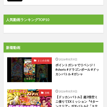
人気動画ランキングTOP10
新着動画
2026年8月9日
まとめ全般
ポイントガシャでリベンジ！
#shorts #ドラゴンボール #ドッ
カンバトル #ガシャ
2026年8月9日
攻略
【ドッカンバトル】超3悟空ミ
ニ借りてEXミッション『4ター
ンクリア』ガチバトル2「ステ