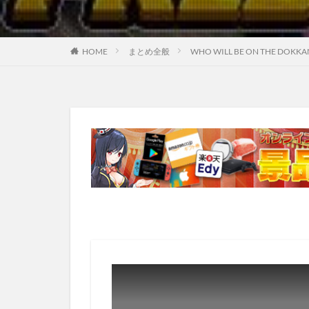
HOME
まとめ全般
WHO WILL BE ON THE DOKKANF