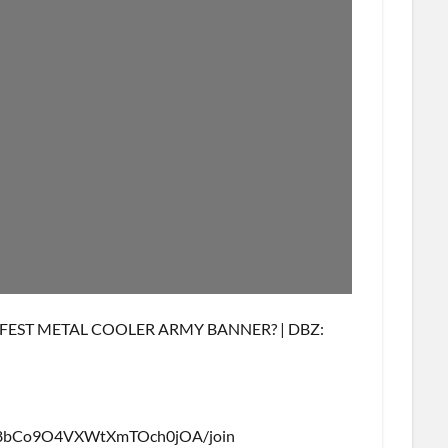
FEST METAL COOLER ARMY BANNER? | DBZ:
CH8bCo9O4VXWtXmTOch0jOA/join