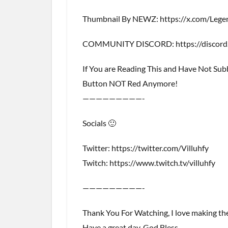
Thumbnail By NEWZ: https://x.com/Leg
COMMUNITY DISCORD: https://discord
If You are Reading This and Have Not Su
Button NOT Red Anymore!
—————————-
Socials 🙂
Twitter: https://twitter.com/Villuhfy
Twitch: https://www.twitch.tv/villuhfy
—————————-
Thank You For Watching, I love making th
Have a great day, God Bless.