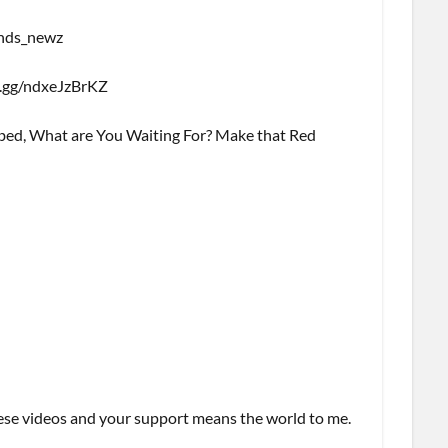
ends_newz
.gg/ndxeJzBrKZ
bbed, What are You Waiting For? Make that Red
ese videos and your support means the world to me.