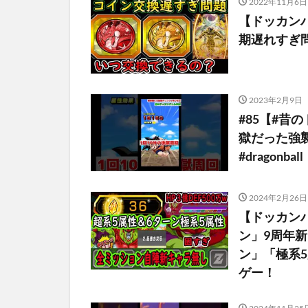
2022年11月6日
【ドッカン
期遅れすぎ
2023年2月9日
#85【#
獄だった強襲
#dragonball
2024年2月26日
【ドッカン
ン」9周年
ン」「極系5
ゲー！