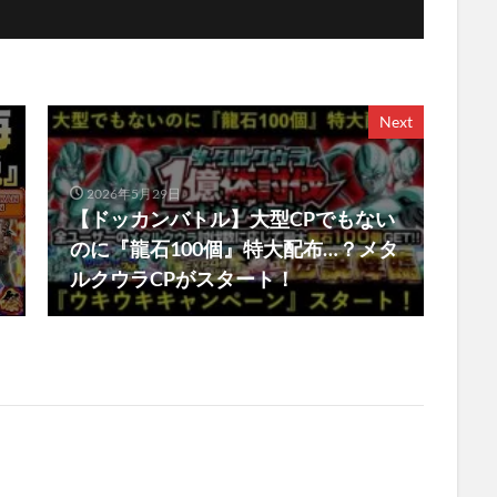
Next
2026年5月29日
【ドッカンバトル】大型CPでもない
のに『龍石100個』特大配布…？メタ
ルクウラCPがスタート！