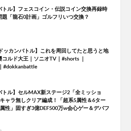
バトル】フェスコイン・伝説コイン交換再録時
問題「龍石0計画」ゴルフリいつ交換？
昔のドッカンバトル】これを周回してたと思うと地
コルド大王｜ソニオTV｜#shorts ｜
｜#dokkanbattle
バトル】セルMAX新ステージ2「全ミッショ
新キャラ無しクリア編成！「超系5属性＆6ター
属性」固すぎ3億DEF500万w会心ゲー＆デバフ