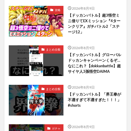
2026年8月9日
攻略
【ドッカンバトル】超3悟空ミ
ニ借りてEXミッション『4ター
ンクリア』ガチバトル2「ステ
ージ12」
2026年8月9日
まとめ全般
【ドッカンバトル】グローバル
ドッカンキャンペーンくるぞ…
なにこれ？【dokkanbattle】超
サイヤ人3孫悟空DAIMA
2026年8月9日
まとめ全般
【ドッカンバトル】「界王拳が
不遇すぎて不遇すぎた！！！」
#shorts
2026年8月9日
ガチャ