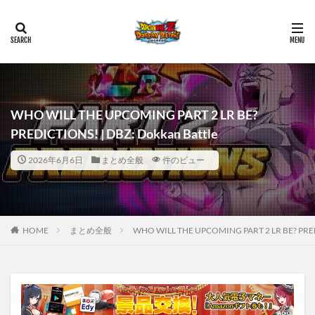
WHO WILL THE UPCOMING PART 2 LR BE?
PREDICTIONS! | DBZ: Dokkan Battle
2026年6月6日
まとめ全般
件のビュー
HOME
まとめ全般
WHO WILL THE UPCOMING PART 2 LR BE? PREDI