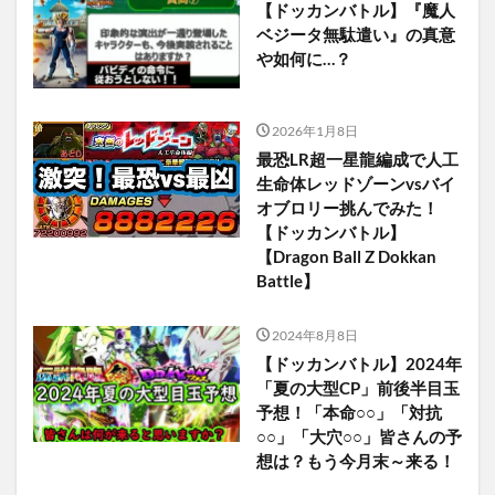
【ドッカンバトル】『魔人
ベジータ無駄遣い』の真意
や如何に…？
2026年1月8日
最恐LR超一星龍編成で人工
生命体レッドゾーンvsバイ
オブロリー挑んでみた！
【ドッカンバトル】
【Dragon Ball Z Dokkan
Battle】
2024年8月8日
【ドッカンバトル】2024年
「夏の大型CP」前後半目玉
予想！「本命○○」「対抗
○○」「大穴○○」皆さんの予
想は？もう今月末～来る！