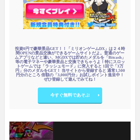
投資0円で豪華景品GET！！「ミリオンゲームDX」は２４時
間OPENの景品交換ができるゲームサイトだよ。普通のゲー
ムアプリなどと違い、MGDXでは貯めたメダルを「Bitcash」
等の電子マネーや豪華景品と交換できちゃうよ！特にスロッ
トゲームでは「ラッシュモード」に突入すると 1回で「3万
円」分のメダルをGET！ 当サイトから登録すると 通常1,500
円分のところ 倍額の「3,000円分」お試しポイント進呈中！
ぜひ登録して遊んでみてね！
今すぐ無料であそぶ