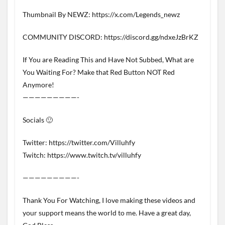
Thumbnail By NEWZ: https://x.com/Legends_newz
COMMUNITY DISCORD: https://discord.gg/ndxeJzBrKZ
If You are Reading This and Have Not Subbed, What are
You Waiting For? Make that Red Button NOT Red
Anymore!
—————————-
Socials 🙂
Twitter: https://twitter.com/Villuhfy
Twitch: https://www.twitch.tv/villuhfy
—————————-
Thank You For Watching, I love making these videos and
your support means the world to me. Have a great day,