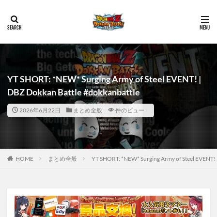
YT SHORT: *NEW* Surging Army of Steel EVENT! |
DBZ Dokkan Battle #dokkanbattle
2026年6月22日
まとめ全般
件のビュー
HOME
まとめ全般
YT SHORT: *NEW* Surging Army of Steel EVENT! 