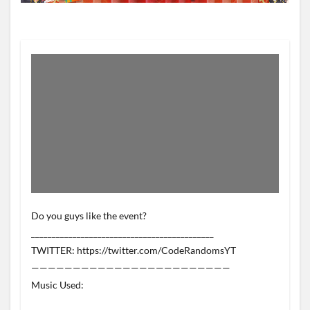
Do you guys like the event?
____________________________________________
TWITTER: https://twitter.com/CodeRandomsYT
————————————————————————
Music Used: