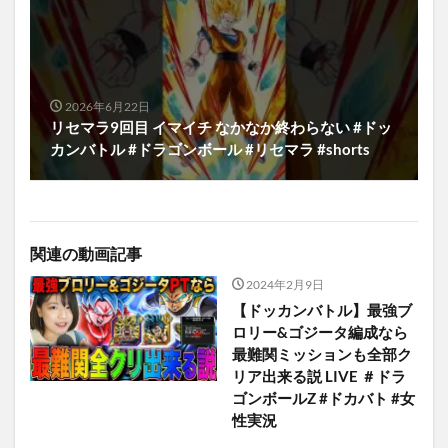
2026年6月22日
リセマラ9回目 イマイチ なかなか終わらない #ドッ
カンバトル #ドラゴンボール #リセマラ #shorts
関連の動画記事
2024年2月9日
【ドッカンバトル】最強ブ
ロリー&ゴジータ編成なら
最難関ミッションも全部ク
リア出来る説 LIVE ＃ドラ
ゴンボールZ #ドカバト #女
性実況