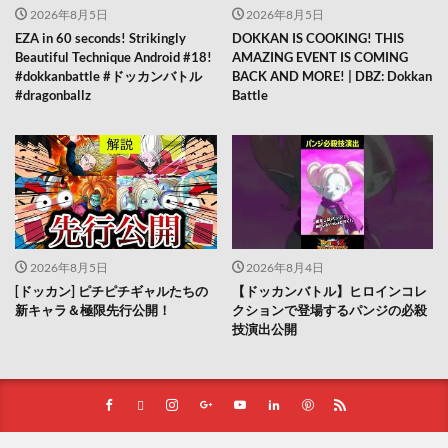
2026年8月5日
2026年8月5日
EZA in 60 seconds! Strikingly
DOKKAN IS COOKING! THIS
Beautiful Technique Android #18!
AMAZING EVENT IS COMING
#dokkanbattle #ドッカンバトル
BACK AND MORE! | DBZ: Dokkan
#dragonballz
Battle
2026年8月5日
2026年8月4日
[ドッカン] ピチピチギャルたちの
【ドッカンバトル】ヒロインコレ
新キャラ＆極限先行公開！
クションで登場するパンジの必殺
技演出公開