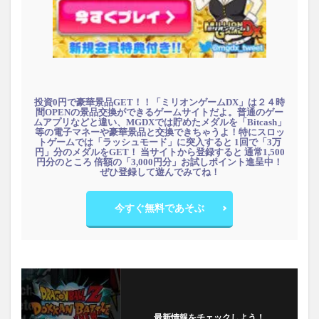
投資0円で豪華景品GET！！「ミリオンゲームDX」は２４時
間OPENの景品交換ができるゲームサイトだよ。普通のゲー
ムアプリなどと違い、MGDXでは貯めたメダルを「Bitcash」
等の電子マネーや豪華景品と交換できちゃうよ！特にスロッ
トゲームでは「ラッシュモード」に突入すると 1回で「3万
円」分のメダルをGET！ 当サイトから登録すると 通常1,500
円分のところ 倍額の「3,000円分」お試しポイント進呈中！
ぜひ登録して遊んでみてね！
今すぐ無料であそぶ
最新情報をチェックしよう！