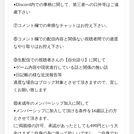
•Discord内での事柄に関して、第三者への口外等はご遠
慮下さい
⑦コメント欄での卑猥なチャットはお控え下さい。
⑧コメント欄での配信内容と関係ない視聴者間での過度
なやり取りはお控え下さい
⑨生配信での視聴者さんの【自分語り】に関して
•ゲーム内容や現状進行している話と関係の無い話
•日記帳の様な近況報告等
過度な場合はブロック対象とさせて頂きますので、宜し
くお願い致します
⑩未成年のメンバーシップ加入に関して
•メンバーシップに加入して頂ける条件を16歳以上の方
とさせて頂きます。
(ご両親様の許可、承認があったとしても490円という大
金はまずご自身の為に使って欲しいですし、ご自身でお