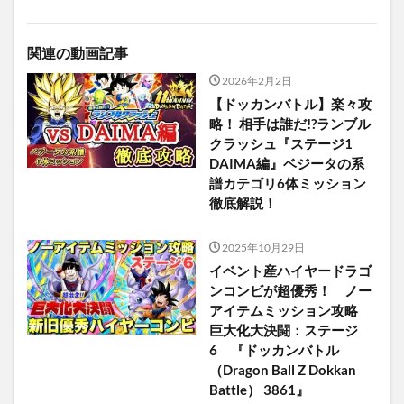
関連の動画記事
2026年2月2日
【ドッカンバトル】楽々攻
略！ 相手は誰だ!?ランブル
クラッシュ『ステージ1
DAIMA編』ベジータの系
譜カテゴリ6体ミッション
徹底解説！
2025年10月29日
イベント産ハイヤードラゴ
ンコンビが超優秀！ ノー
アイテムミッション攻略
巨大化大決闘：ステージ
6 『ドッカンバトル
（Dragon Ball Z Dokkan
Battle） 3861』