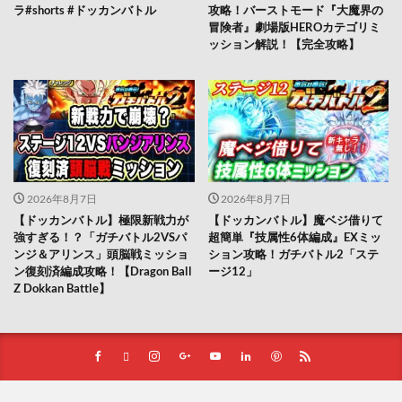
ラ#shorts #ドッカンバトル
攻略！バーストモード『大魔界の
冒険者』劇場版HEROカテゴリミ
ッション解説！【完全攻略】
2026年8月7日
2026年8月7日
【ドッカンバトル】極限新戦力が
【ドッカンバトル】魔ベジ借りて
強すぎる！？「ガチバトル2VSパ
超簡単『技属性6体編成』EXミッ
ンジ＆アリンス」頭脳戦ミッショ
ション攻略！ガチバトル2「ステ
ン復刻済編成攻略！【Dragon Ball
ージ12」
Z Dokkan Battle】