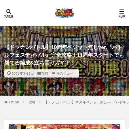
【ドッカンバトル】10周年ベジット無しver.『バト
ルフェスティバル』完全攻略！11周年スタートでも
勝てる編成&立ち回りガイド！
2026年3月9日
攻略
件のビュー
HOME
攻略
【ドッカンバトル】10周年ベジット無しver.『バト