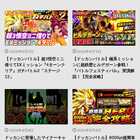
2026年8月9日
2026年8月9日
【ドッカンバトル】超3悟空ミニ
【ドッカンバトル】極系ミッショ
借りてEXミッション『4ターンク
ンに超鉄壁ヒルデガーン参戦！
リア』ガチバトル2「ステージ
『バトルフェスティバル』 実演解
12」
説！【完全攻略】
2026年8月8日
2026年8月8日
ドッカンに登場したマイナーキャ
【ドッカンバトル】8000pt超簡単