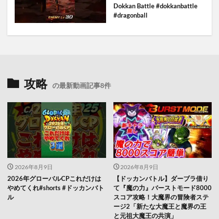
Dokkan Battle #dokkanbattle
#dragonball
攻略
の最新動画記事8件
2026年8月9日
2026年8月9日
2026年グローバルCPこれだけは
【ドッカンバトル】ダーブラ借り
やめてくれ#shorts #ドッカンバト
て『魔の力』バーストモード8000
ル
スコア攻略！大魔界の冒険者ステ
ージ2「新たな大魔王と魔界の王
と元祖大魔王の共演」