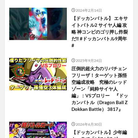
2024年2月14日
【ドッカンバトル】 エキサ
イトバトル2 サイヤ人編 攻
略 神コンビのゴリ押し炸裂
だ‼️ #ドッカンバトル9周年
#
2025年9月24日
圧倒的超火力のリバチェン
フリーザ！ターゲット孫悟
空編成攻略 究極のレッド
ゾーン「純粋サイヤ人
編」：VSブロリー 『ドッ
カンバトル（Dragon Ball Z
Dokkan Battle） 3817』
2026年6月30日
【ドッカンバトル】少年編