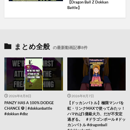
【Dragon Ball Z Dokkan
Battle】
まとめ全般
の最新動画記事8件
2026年8月8日
2026年8月7日
PANZY HAS A 100% DODGE
【ドッカンバトル】極限マンバを
CHANCE 💀 | #dokkanbattle
虹・リンクMAXで使ってみたッ！
#dokkan #dbz
ハマれば1億級火力、だが不安定
過ぎる。 #ドラゴンボール #ドッ
カンバトル #dragonball