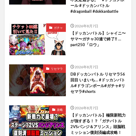
ール #ドッカンバトル
#dragonball #dokkanbattle
2026年8月7日
ガチャ
【ドッカンバトル】シャイニ〜
サマ〜ガチャ30連で終了‼︎ …
part250「ロウ」
2026年8月7日
リセマラ
DBドッカンバトル リセマラ56
回目 いまいち… #ドッカンバト
ル#ドラゴンボール#ガチャ#リ
セマラ#shorts
2026年8月7日
攻略
【ドッカンバトル】極限新戦力
が強すぎる！？「ガチバトル
2VSパンジ＆アリンス」頭脳戦
ミッション復刻済編成攻略！