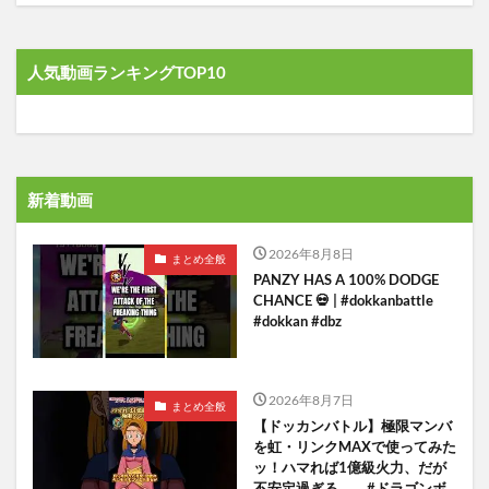
人気動画ランキングTOP10
新着動画
2026年8月8日
まとめ全般
PANZY HAS A 100% DODGE
CHANCE 💀 | #dokkanbattle
#dokkan #dbz
2026年8月7日
まとめ全般
【ドッカンバトル】極限マンバ
を虹・リンクMAXで使ってみた
ッ！ハマれば1億級火力、だが
不安定過ぎる。 #ドラゴンボ