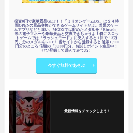
投資0円で豪華景品GET！！「ミリオンゲームDX」は２４時
間OPENの景品交換ができるゲームサイトだよ。普通のゲー
ムアプリなどと違い、MGDXでは貯めたメダルを「Bitcash」
等の電子マネーや豪華景品と交換できちゃうよ！特にスロッ
トゲームでは「ラッシュモード」に突入すると 1回で「3万
円」分のメダルをGET！ 当サイトから登録すると 通常1,500
円分のところ 倍額の「3,000円分」お試しポイント進呈中！
ぜひ登録して遊んでみてね！
今すぐ無料であそぶ
最新情報をチェックしよう！
フォローする