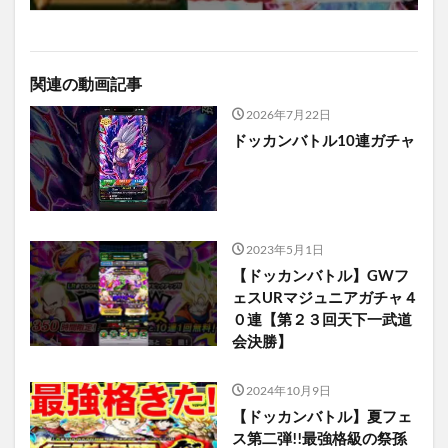
関連の動画記事
2026年7月22日
ドッカンバトル10連ガチャ
2023年5月1日
【ドッカンバトル】GWフ
ェスURマジュニアガチャ４
０連【第２３回天下一武道
会決勝】
2024年10月9日
【ドッカンバトル】夏フェ
ス第二弾!!最強格級の祭孫