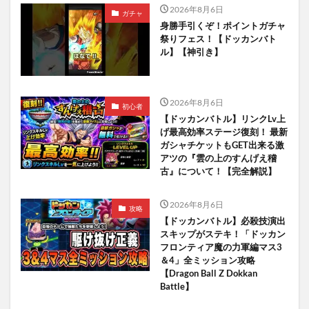
2026年8月6日
ガチャ
身勝手引くぞ！ポイントガチャ
祭りフェス！【ドッカンバト
ル】【神引き】
2026年8月6日
初心者
【ドッカンバトル】リンクLv上
げ最高効率ステージ復刻！ 最新
ガシャチケットもGET出来る激
アツの『雲の上のすんげえ稽
古』について！【完全解説】
2026年8月6日
攻略
【ドッカンバトル】必殺技演出
スキップがステキ！「ドッカン
フロンティア魔の力軍編マス3
＆4」全ミッション攻略
【Dragon Ball Z Dokkan
Battle】