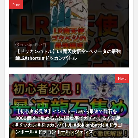
Prev
2026年3月25日
【ドッカンバトル】LR魔天使悟空+ベジータの最強
編成#shorts #ドッカンバトル
Next
2026年3月25日
【初心者必見🔰】インストールから最速で龍石を
3000個以上集める方法❗️最効率でガチャする方法🌈
#ドッカン #ドッカンバトル #dokkanbattle #ドラゴ
ンボール #ドラゴンボールレジェンズ