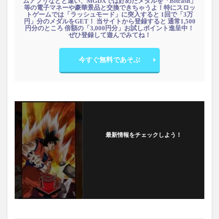
ムアプリなどと違い、MGDXでは貯めたメダルを「Bitcash」
等の電子マネーや豪華景品と交換できちゃうよ！特にスロッ
トゲームでは「ラッシュモード」に突入すると 1回で「3万
円」分のメダルをGET！ 当サイトから登録すると 通常1,500
円分のところ 倍額の「3,000円分」お試しポイント進呈中！
ぜひ登録して遊んでみてね！
今すぐ無料であそぶ
最新情報をチェックしよう！
フォローする