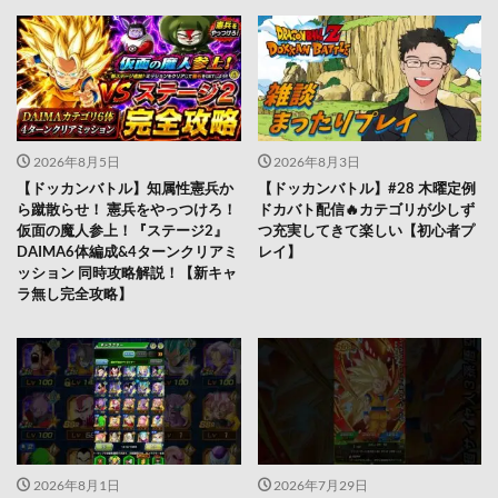
2026年8月5日
2026年8月3日
【ドッカンバトル】知属性憲兵か
【ドッカンバトル】#28 木曜定例
ら蹴散らせ！ 憲兵をやっつけろ！
ドカバト配信🔥カテゴリが少しず
仮面の魔人参上！『ステージ2』
つ充実してきて楽しい【初心者プ
DAIMA6体編成&4ターンクリアミ
レイ】
ッション 同時攻略解説！【新キャ
ラ無し完全攻略】
2026年8月1日
2026年7月29日