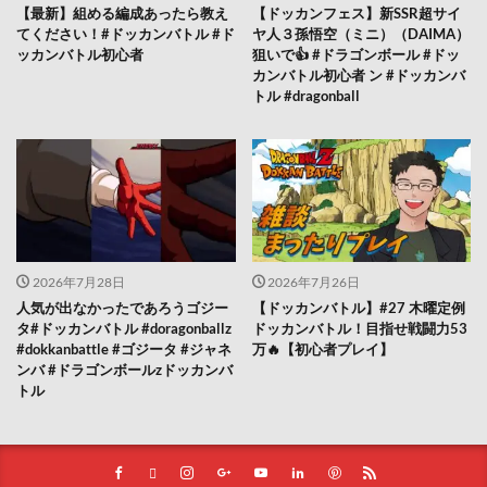
【最新】組める編成あったら教え
【ドッカンフェス】新SSR超サイ
てください！#ドッカンバトル #ド
ヤ人３孫悟空（ミニ）（DAIMA）
ッカンバトル初心者
狙いで👍 #ドラゴンボール #ドッ
カンバトル初心者 ン #ドッカンバ
トル #dragonball
2026年7月28日
2026年7月26日
人気が出なかったであろうゴジー
【ドッカンバトル】#27 木曜定例
タ#ドッカンバトル #doragonballz
ドッカンバトル！目指せ戦闘力53
#dokkanbattle #ゴジータ #ジャネ
万🔥【初心者プレイ】
ンバ #ドラゴンボールzドッカンバ
トル