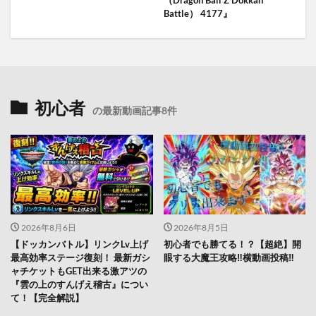
Battle） 4177』
初心者
の最新動画記事8件
2026年8月6日
2026年8月5日
【ドッカンバトル】リンクLv上げ
初心者でも勝てる！？【超絶】開
最高効率ステージ復刻！ 最新ガシ
眼する大魔王攻略‼️横動画投稿‼︎
ャチケットもGET出来る激アツの
『雲の上のすんげえ稽古』につい
て！【完全解説】