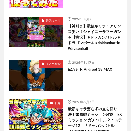
2026年8月7日
最強キャラ
【神引き】最強キャラ！アリン
ス狙い！シャイニーサマーガシ
ャ【実況】 #ドッカンバトル #
ドラゴンボール #dokkanbattle
#dragonball
2026年8月7日
まとめ全般
EZA STR Android 18 MAX
2026年8月7日
攻略
最新キャラ要らずの立ち回り
法！頭脳戦ミッション攻略 EX
ミッション ガチバトル２：ステ
ージ12 『ドッカンバトル
（Dragon Ball Z Dokkan