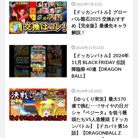
2025年7月31日
【ドッカンバトル】グロー
バル龍石2025 交換おすす
め【完全版】最優先キャラ
解説！
2024年11月23日
【ドッカンバトル】2024年
11月 BLACK FRIDAY 伝説
降臨祭 40連【DRAGON
BALL】
2024年3月20日
【ゆっくり実況】最大170
連で挑む･･･!!サイヤの日ガ
シャ『ベジータ』を狙う饅
頭たちVS人造饅頭【ドッカ
ンバトル】【ドカバト第16
話】【DRAGONBALL Z