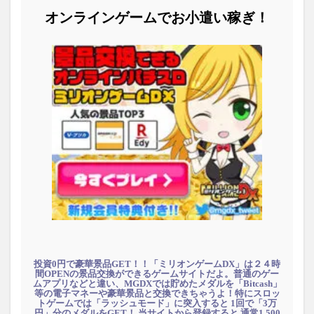
オンラインゲームでお小遣い稼ぎ！
投資0円で豪華景品GET！！「ミリオンゲームDX」は２４時
間OPENの景品交換ができるゲームサイトだよ。普通のゲー
ムアプリなどと違い、MGDXでは貯めたメダルを「Bitcash」
等の電子マネーや豪華景品と交換できちゃうよ！特にスロッ
トゲームでは「ラッシュモード」に突入すると 1回で「3万
円」分のメダルをGET！ 当サイトから登録すると 通常1,500