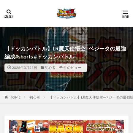
【ドッカンバトル】LR魔天使悟空+ベジータの最強
編成#shorts #ドッカンバトル
2026年3月25日
初心者
件のビュー
HOME
初心者
【ドッカンバトル】LR魔天使悟空+ベジータの最強編成#