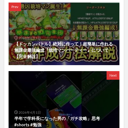
Prev
2026年4月1日
【ドッカンバトル】絶対に作って！超簡単に作れる
無課金最強編成『栽培マンパーティー』について
【完全解説】
Next
2026年4月1日
半年で学科長になった男の「ガチ攻略」思考
#shorts #勉強