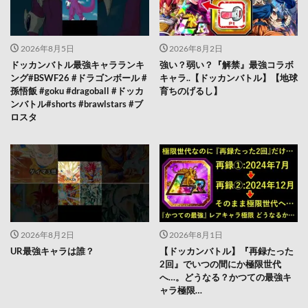
2026年8月5日
2026年8月2日
ドッカンバトル最強キャラランキ
強い？弱い？『解禁』最強コラボ
ング#BSWF26 #ドラゴンボール #
キャラ..【ドッカンバトル】【地球
孫悟飯 #goku #dragoball #ドッカ
育ちのげるし】
ンバトル#shorts #brawlstars #ブ
ロスタ
2026年8月2日
2026年8月1日
UR最強キャラは誰？
【ドッカンバトル】『再録たった
2回』でいつの間にか極限世代
へ…。どうなる？かつての最強キ
ャラ極限…