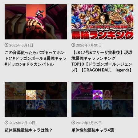
2026年8月1日
2026年7月30日
この音源使ったらバズるってホン
【LR17号&フリーザ実装後】現環
ト!? #ドラゴンボール #最強キャラ
境最強キャラランキング
#ドッカン#ドッカンバトル
TOP10【ドラゴンボールレジェン
ズ】【DRAGON BALL legends】
2026年7月30日
2026年7月29日
超体属性最強キャラは誰？
単体性能最強キャラ4選