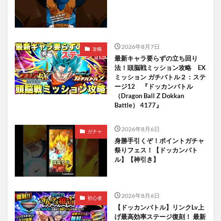
2026年8月7日
攻略
最新キャラ要らずの立ち回り
法！頭脳戦ミッション攻略 EX
ミッション ガチバトル２：ステ
ージ12 『ドッカンバトル
（Dragon Ball Z Dokkan
Battle） 4177』
2026年8月6日
ガチャ
身勝手引くぞ！ポイントガチャ
祭りフェス！【ドッカンバト
ル】【神引き】
2026年8月6日
初心者
【ドッカンバトル】リンクLv上
げ最高効率ステージ復刻！ 最新