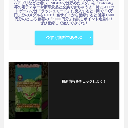
ムアプリなどと違い、MGDXでは貯めたメダルを「Bitcash」
等の電子マネーや豪華景品と交換できちゃうよ！特にスロッ
トゲームでは「ラッシュモード」に突入すると 1回で「3万
円」分のメダルをGET！ 当サイトから登録すると 通常1,500
円分のところ 倍額の「3,000円分」お試しポイント進呈中！
ぜひ登録して遊んでみてね！
今すぐ無料であそぶ
最新情報をチェックしよう！
フォローする