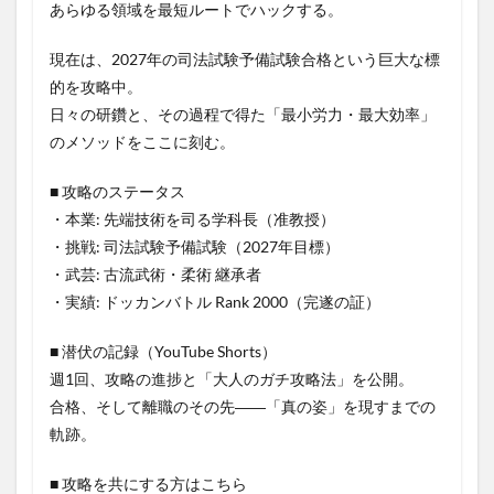
あらゆる領域を最短ルートでハックする。
現在は、2027年の司法試験予備試験合格という巨大な標
的を攻略中。
日々の研鑽と、その過程で得た「最小労力・最大効率」
のメソッドをここに刻む。
■ 攻略のステータス
・本業: 先端技術を司る学科長（准教授）
・挑戦: 司法試験予備試験（2027年目標）
・武芸: 古流武術・柔術 継承者
・実績: ドッカンバトル Rank 2000（完遂の証）
■ 潜伏の記録（YouTube Shorts）
週1回、攻略の進捗と「大人のガチ攻略法」を公開。
合格、そして離職のその先――「真の姿」を現すまでの
軌跡。
■ 攻略を共にする方はこちら