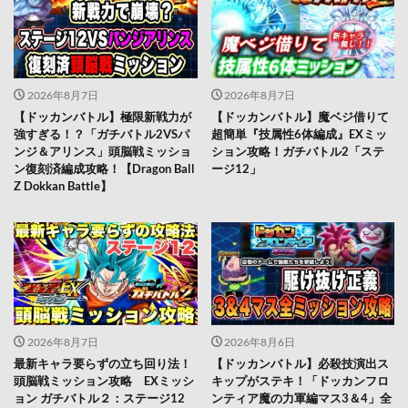
2026年8月7日
2026年8月7日
【ドッカンバトル】極限新戦力が
【ドッカンバトル】魔ベジ借りて
強すぎる！？「ガチバトル2VSパ
超簡単『技属性6体編成』EXミッ
ンジ＆アリンス」頭脳戦ミッショ
ション攻略！ガチバトル2「ステ
ン復刻済編成攻略！【Dragon Ball
ージ12」
Z Dokkan Battle】
2026年8月7日
2026年8月6日
最新キャラ要らずの立ち回り法！
【ドッカンバトル】必殺技演出ス
頭脳戦ミッション攻略 EXミッシ
キップがステキ！「ドッカンフロ
ョン ガチバトル２：ステージ12
ンティア魔の力軍編マス3＆4」全