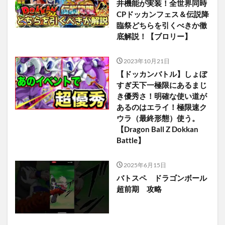
井機能が実装！全世界同時
CPドッカンフェス＆伝説降
臨祭どちらを引くべきか徹
底解説！【ブロリー】
2023年10月21日
【ドッカンバトル】しょぼ
すぎ天下一極限にあるまじ
き優秀さ！明確な使い道が
あるのはエライ！極限速ク
ウラ（最終形態）使う。
【Dragon Ball Z Dokkan
Battle】
2025年6月15日
バトスペ ドラゴンボール
超前期 攻略