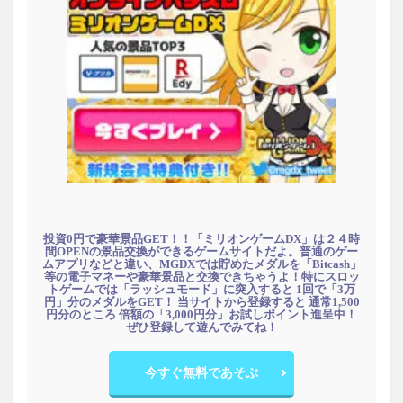
投資0円で豪華景品GET！！「ミリオンゲームDX」は２４時
間OPENの景品交換ができるゲームサイトだよ。普通のゲー
ムアプリなどと違い、MGDXでは貯めたメダルを「Bitcash」
等の電子マネーや豪華景品と交換できちゃうよ！特にスロッ
トゲームでは「ラッシュモード」に突入すると 1回で「3万
円」分のメダルをGET！ 当サイトから登録すると 通常1,500
円分のところ 倍額の「3,000円分」お試しポイント進呈中！
ぜひ登録して遊んでみてね！
今すぐ無料であそぶ