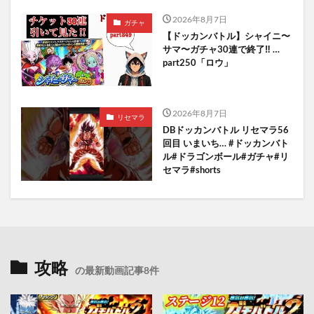
2026年8月7日
ガチャ
【ドッカンバトル】シャイニ〜
サマ〜ガチャ30連で終了‼︎ …
part250「ロウ」
2026年8月7日
リセマラ
DBドッカンバトル リセマラ56
回目 いまいち… #ドッカンバト
ル#ドラゴンボール#ガチャ#リ
セマラ#shorts
攻略
の最新動画記事8件