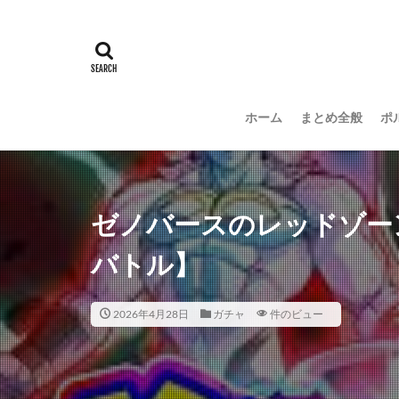
ホーム
まとめ全般
ポ
ゼノバースのレッドゾー
バトル】
2026年4月28日
ガチャ
件のビュー