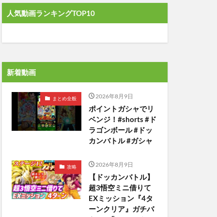
人気動画ランキングTOP10
新着動画
2026年8月9日
まとめ全般
ポイントガシャでリ
ベンジ！#shorts #ド
ラゴンボール #ドッ
カンバトル #ガシャ
2026年8月9日
攻略
【ドッカンバトル】
超3悟空ミニ借りて
EXミッション『4タ
ーンクリア』ガチバ