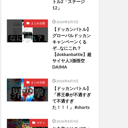
トル2「ステージ
12」
2026年8月9日
まとめ全般
【ドッカンバトル】
グローバルドッカン
キャンペーンくる
ぞ…なにこれ？
【dokkanbattle】超
サイヤ人3孫悟空
DAIMA
2026年8月9日
まとめ全般
【ドッカンバトル】
「界王拳が不遇すぎ
て不遇すぎ
た！！！」 #shorts
2026年8月9日
ガチャ