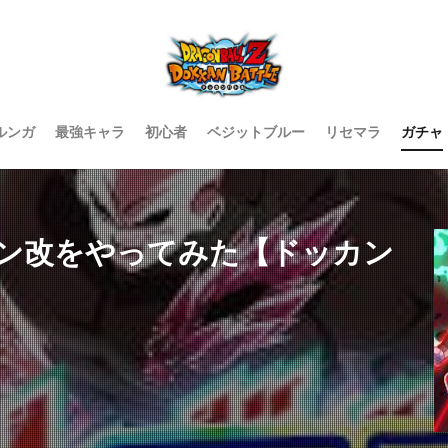
ルンガ
最強キャラ
初心者
ベジットブルー
リセマラ
ガチャ
ン改をやってみた【ドッカン