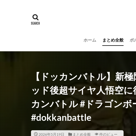
ホーム
まとめ全般
ポ
【ドッカンバトル】新極
ッド後超サイヤ人悟空に
カンバトル #ドラゴンボール #
#dokkanbattle
2026年5月19日
まとめ全般
件のビュー