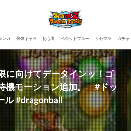
ルンガ
最強キャラ
初心者
ベジットブルー
リセマラ
ガチャ
限に向けてデータインッ！ゴ
待機モーション追加。 #ドッ
dragonball