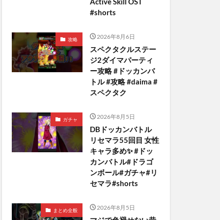
Active Skill OST
#shorts
2026年8月6日
攻略
スペクタクルステー
ジ2ダイマパーティ
ー攻略 #ドッカンバ
トル #攻略 #daima #
スペクタク
2026年8月5日
ガチャ
DBドッカンバトル
リセマラ55回目 女性
キャラ多め✨️ #ドッ
カンバトル#ドラゴ
ンボール#ガチャ#リ
セマラ#shorts
2026年8月5日
まとめ全般