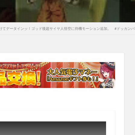
ータインッ！ゴッド後超サイヤ人悟空に待機モーション追加。 #ドッカンバトル #ドラゴンボー