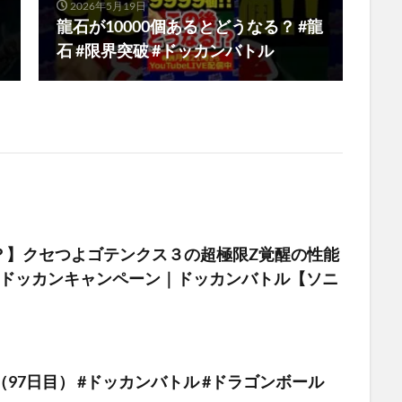
2026年5月19日
龍石が10000個あるとどうなる？ #龍
石 #限界突破 #ドッカンバトル
？】クセつよゴテンクス３の超極限Z覚醒の性能
色ドッカンキャンペーン｜ドッカンバトル【ソニ
（97日目） #ドッカンバトル #ドラゴンボール