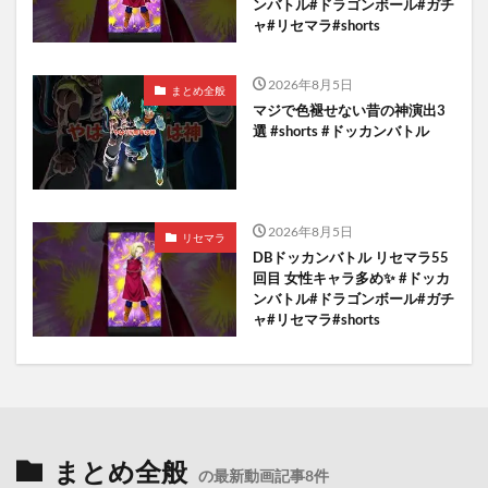
ンバトル#ドラゴンボール#ガチ
ャ#リセマラ#shorts
2026年8月5日
まとめ全般
マジで色褪せない昔の神演出3
選 #shorts #ドッカンバトル
2026年8月5日
リセマラ
DBドッカンバトル リセマラ55
回目 女性キャラ多め✨️ #ドッカ
ンバトル#ドラゴンボール#ガチ
ャ#リセマラ#shorts
まとめ全般
の最新動画記事8件