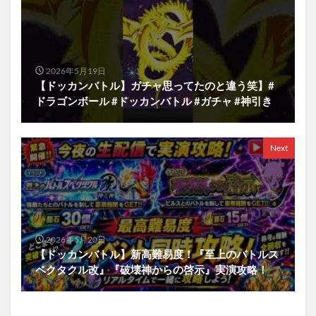
2026年5月19日
【ドッカンバトル】ガチャ思ってたのと違う笑】#
ドラゴンボール #ドッカンバトル #ガチャ #神引き
Next
2026年5月20日
【ドッカンバトル】新高難易度！『至上のバトルス
ペクタクル改』『破壊神からの啓示』実演攻略！