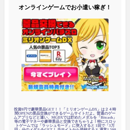
オンラインゲームでお小遣い稼ぎ！
投資0円で豪華景品GET！！「ミリオンゲームDX」は２４時
間OPENの景品交換ができるゲームサイトだよ。普通のゲー
ムアプリなどと違い、MGDXでは貯めたメダルを「Bitcash」
等の電子マネーや豪華景品と交換できちゃうよ！特にスロッ
トゲームでは「ラッシュモード」に突入すると 1回で「3万
円」分のメダルをGET！ 当サイトから登録すると 通常1,500