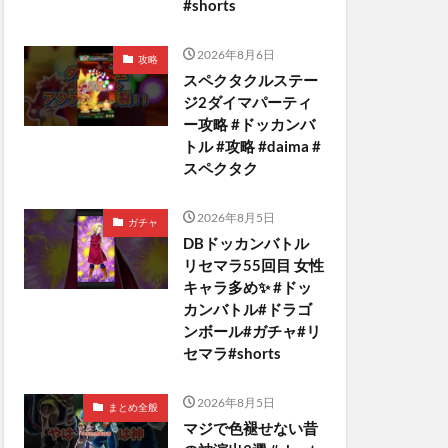
#shorts
2026年8月6日
攻略
スペクタクルステー
ジ2ダイマパーティ
ー攻略 #ドッカンバ
トル #攻略 #daima #
スペクタク
2026年8月5日
ガチャ
DBドッカンバトル
リセマラ55回目 女性
キャラ多め✨️ #ドッ
カンバトル#ドラゴ
ンボール#ガチャ#リ
セマラ#shorts
2026年8月5日
まとめ全般
マジで色褪せない昔