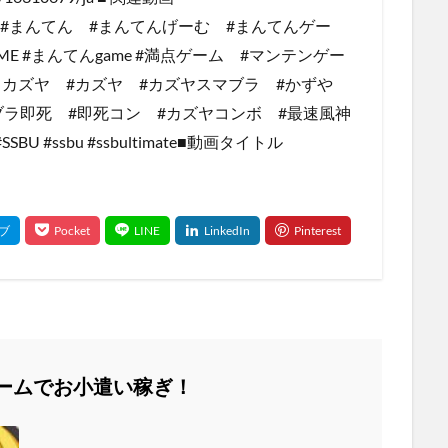
____ #YouTube #まんてん #まんてんげーむ #まんてんゲー
E #まんてんgame #満点ゲーム #マンテンゲー
ブラカズヤ #カズヤ #カズヤスマブラ #かずや
ブラ即死 #即死コン #カズヤコンボ #最速風神
#SSBU #ssbu #ssbultimate■動画タイトル
ームでお小遣い稼ぎ！