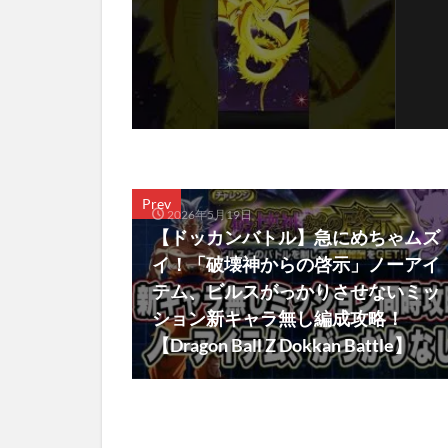
Prev
2026年5月19日
【ドッカンバトル】急にめちゃムズ
イ！「破壊神からの啓示」ノーアイ
テム、ビルスがっかりさせないミッ
ション新キャラ無し編成攻略！
【Dragon Ball Z Dokkan Battle】