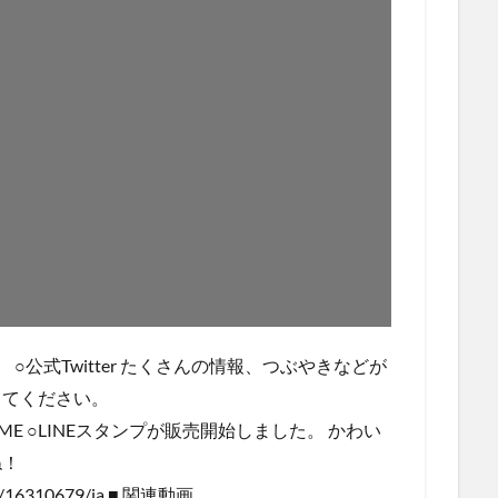
 ○公式Twitter たくさんの情報、つぶやきなどが
してください。
ANTEN_GAME ○LINEスタンプが販売開始しました。 かわい
ね！
roduct/16310679/ja ■ 関連動画