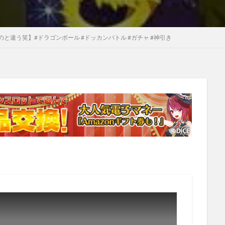
と違う笑】#ドラゴンボール #ドッカンバトル #ガチャ #神引き