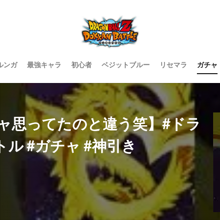
ルンガ
最強キャラ
初心者
ベジットブルー
リセマラ
ガチャ
ャ思ってたのと違う笑】#ドラ
ル #ガチャ #神引き