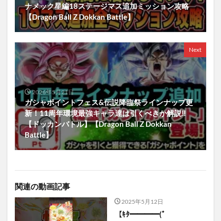
ナメック星編18ステージマス追加ミッション攻略
【Dragon Ball Z Dokkan Battle】
Next
2026年5月21日
ガシャポイントフェス&伝説降臨祭ラインナップ更
新！11周年環境最強キャラ達は引くべきか解説‼︎
【ドッカンバトル】【Dragon Ball Z Dokkan
Battle】
関連の動画記事
2025年5月12日
【ｷﾀ━━━━(ﾟ