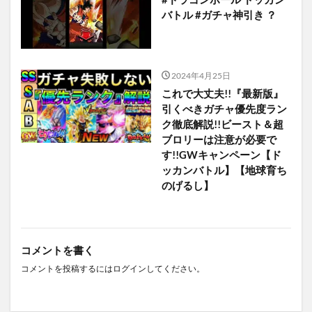
バトル #ガチャ神引き ？
2024年4月25日
これで大丈夫!!『最新版』
引くべきガチャ優先度ラン
ク徹底解説!!ビースト＆超
ブロリーは注意が必要で
す!!GWキャンペーン【ド
ッカンバトル】【地球育ち
のげるし】
コメントを書く
コメントを投稿するには
ログイン
してください。