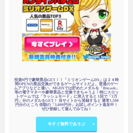
投資0円で豪華景品GET！！「ミリオンゲームDX」は２４時
間OPENの景品交換ができるゲームサイトだよ。普通のゲー
ムアプリなどと違い、MGDXでは貯めたメダルを「Bitcash」
等の電子マネーや豪華景品と交換できちゃうよ！特にスロッ
トゲームでは「ラッシュモード」に突入すると 1回で「3万
円」分のメダルをGET！ 当サイトから登録すると 通常1,500
円分のところ 倍額の「3,000円分」お試しポイント進呈中！
ぜひ登録して遊んでみてね！
今すぐ無料であそぶ