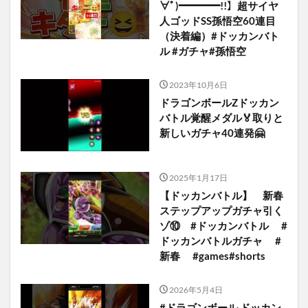
∀ﾟ)━━━━!!】超サイヤ
人ゴッドSS孫悟空60連目
（決着編）#ドッカンバト
ル #ガチャ#孫悟空
2023年10月6日
ドラゴンボールZドッカン
バトル覚醒メダル🏅取りと
新しいガチャ40連発🤗
2025年1月17日
【ドッカンバトル】 新春
ステップアップガチャ引く
ゾ⑩ #ドッカンバトル #
ドッカンバトルガチャ #
新春 #games#shorts
2026年5月4日
#ドラゴンボール ドッカン