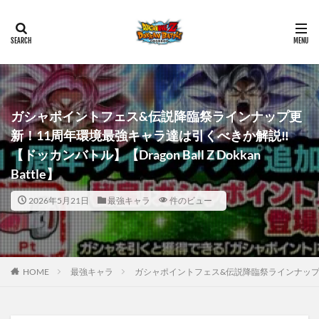
ガシャポイントフェス&伝説降臨祭ラインナップ更
新！11周年環境最強キャラ達は引くべきか解説‼︎
【ドッカンバトル】【Dragon Ball Z Dokkan
Battle】
2026年5月21日
最強キャラ
件のビュー
HOME
最強キャラ
ガシャポイントフェス&伝説降臨祭ラインナップ更新！11