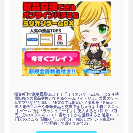
投資0円で豪華景品GET！！「ミリオンゲームDX」は２４時
間OPENの景品交換ができるゲームサイトだよ。普通のゲー
ムアプリなどと違い、MGDXでは貯めたメダルを「Bitcash」
等の電子マネーや豪華景品と交換できちゃうよ！特にスロッ
トゲームでは「ラッシュモード」に突入すると 1回で「3万
円」分のメダルをGET！ 当サイトから登録すると 通常1,500
円分のところ 倍額の「3,000円分」お試しポイント進呈中！
ぜひ登録して遊んでみてね！