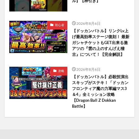
ル】【神引き】
2026年8月6日
初心者
【ドッカンバトル】リンクLv上
げ最高効率ステージ復刻！ 最新
ガシャチケットもGET出来る激
アツの『雲の上のすんげえ稽
古』について！【完全解説】
2026年8月6日
攻略
【ドッカンバトル】必殺技演出
スキップがステキ！「ドッカン
フロンティア魔の力軍編マス3
＆4」全ミッション攻略
【Dragon Ball Z Dokkan
Battle】