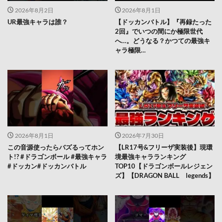
2026年8月2日
2026年8月1日
UR最強キャラは誰？
【ドッカンバトル】『再録たった
2回』でいつの間にか極限世代
へ…。どうなる？かつての最強キ
ャラ極限…
2026年8月1日
2026年7月30日
この音源使ったらバズるってホン
【LR17号&フリーザ実装後】現環
ト!? #ドラゴンボール #最強キャラ
境最強キャラランキング
#ドッカン#ドッカンバトル
TOP10【ドラゴンボールレジェン
ズ】【DRAGON BALL legends】