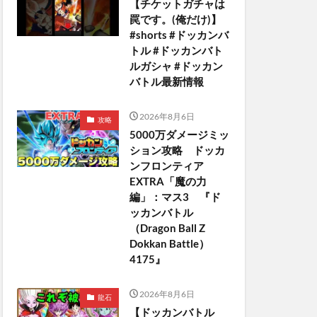
【チケットガチャは
罠です。(俺だけ)】
#shorts #ドッカンバ
トル #ドッカンバト
ルガシャ #ドッカン
バトル最新情報
2026年8月6日
攻略
5000万ダメージミッ
ション攻略 ドッカ
ンフロンティア
EXTRA「魔の力
編」：マス3 『ド
ッカンバトル
（Dragon Ball Z
Dokkan Battle）
4175』
2026年8月6日
龍石
【ドッカンバトル