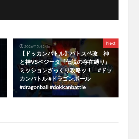
Next
2026年5月24日
【ドッカンバトル】バトスペ改 神
と神VSベジータ『伝説の存在縛り』
ミッションざっくり攻略ッ！ #ドッ
カンバトル #ドラゴンボール
#dragonball #dokkanbattle