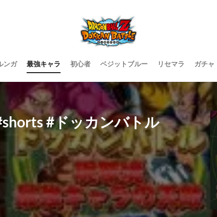
ルンガ
最強キャラ
初心者
ベジットブルー
リセマラ
ガチャ
horts #ドッカンバトル