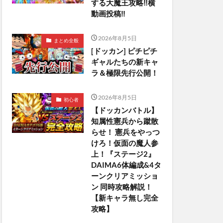
する大魔王攻略‼️横
動画投稿‼︎
2026年8月5日
まとめ全般
[ドッカン] ピチピチ
ギャルたちの新キャ
ラ＆極限先行公開！
2026年8月5日
初心者
【ドッカンバトル】
知属性憲兵から蹴散
らせ！ 憲兵をやっつ
けろ！仮面の魔人参
上！『ステージ2』
DAIMA6体編成&4タ
ーンクリアミッショ
ン 同時攻略解説！
【新キャラ無し完全
攻略】