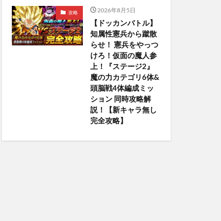
2026年8月5日
攻略
【ドッカンバトル】
知属性憲兵から蹴散
らせ！ 憲兵をやっつ
けろ！仮面の魔人参
上！『ステージ2』
魔の力カテゴリ6体&
頭脳戦4体編成ミッ
ション 同時攻略解
説！【新キャラ無し
完全攻略】