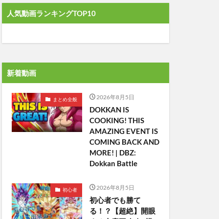
人気動画ランキングTOP10
新着動画
2026年8月5日
まとめ全般
DOKKAN IS
COOKING! THIS
AMAZING EVENT IS
COMING BACK AND
MORE! | DBZ:
Dokkan Battle
2026年8月5日
初心者
初心者でも勝て
る！？【超絶】開眼