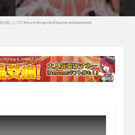
#shorts #dragonball #games #dokkanbattle