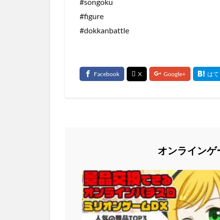
#songoku
#figure
#dokkanbattle
オンラインゲ