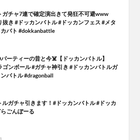
トガチャ7連で確定演出きて発狂不可避www
 #切り抜き #ドッカンバトル #ドッカンフェス #メタ
バト #dokkanbattle
Oパーティーの昔と今☠️【ドッカンバトル】
 #ドラゴンボール #ガチャ神引き #ドッカンバトルガ
バトル #dragonball
トルガチャ引きます！#ドッカンバトル #ドッカ
どらごんぼーる
日