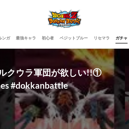
ルンガ
最強キャラ
初心者
ベジットブルー
リセマラ
ガチャ
ルクウラ軍団が欲しい!!①
mes #dokkanbattle