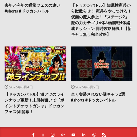
去年と今年の通常フェスの違い
【ドッカンバトル】知属性憲兵か
#shorts #ドッカンバトル
ら蹴散らせ！ 憲兵をやっつけろ！
仮面の魔人参上！『ステージ2』
魔の力カテゴリ6体&頭脳戦4体編
成ミッション 同時攻略解説！【新
キャラ無し完全攻略】
2026年8月4日
2026年8月2日
【ドッカンバトル】激アツのライ
全く実装されない謎キャラ2選
ンナップ更新！未所持狙いで『ポ
#shorts #ドッカンバトル
イントチケットガシャ』ドッカン
フェス側 開幕！