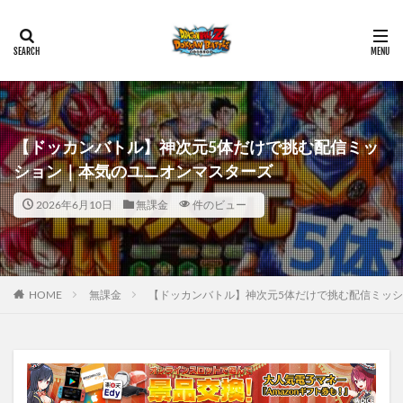
【ドッカンバトル】神次元5体だけで挑む配信ミッ
ション｜本気のユニオンマスターズ
2026年6月10日
無課金
件のビュー
HOME
無課金
【ドッカンバトル】神次元5体だけで挑む配信ミッ