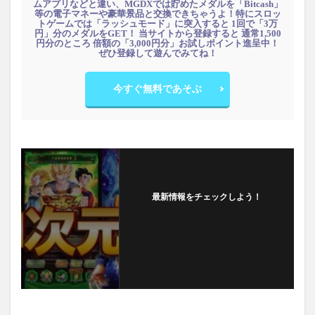
ムアプリなどと違い、MGDXでは貯めたメダルを「Bitcash」
等の電子マネーや豪華景品と交換できちゃうよ！特にスロッ
トゲームでは「ラッシュモード」に突入すると 1回で「3万
円」分のメダルをGET！ 当サイトから登録すると 通常1,500
円分のところ 倍額の「3,000円分」お試しポイント進呈中！
ぜひ登録して遊んでみてね！
今すぐ無料であそぶ
最新情報をチェックしよう！
フォローする