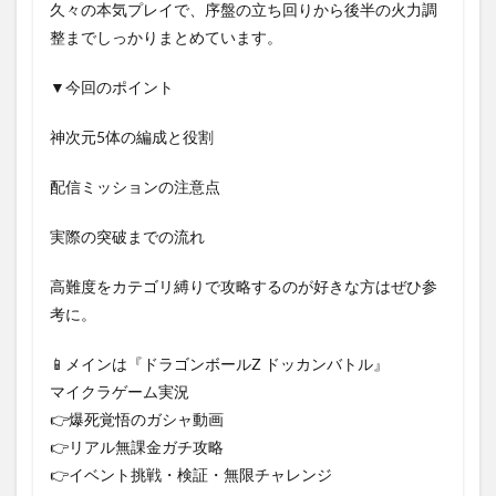
久々の本気プレイで、序盤の立ち回りから後半の火力調
整までしっかりまとめています。
▼今回のポイント
神次元5体の編成と役割
配信ミッションの注意点
実際の突破までの流れ
高難度をカテゴリ縛りで攻略するのが好きな方はぜひ参
考に。
📱メインは『ドラゴンボールZ ドッカンバトル』
マイクラゲーム実況
👉爆死覚悟のガシャ動画
👉リアル無課金ガチ攻略
👉イベント挑戦・検証・無限チャレンジ