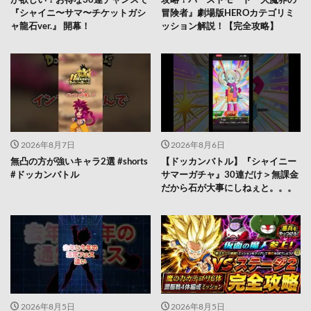
『シャイニ〜サマ〜チケットガシ
冒険者』劇場版HEROカテゴリミ
ャ龍石ver.』 開幕！
ッション解説！【完全攻略】
2026年8月7日
2026年8月6日
無凸の方が強いキャラ2選 #shorts
【ドッカンバトル】『シャイニー
#ドッカンバトル
サマーガチャ』30連だけ＞無課金
だから石が大事にしねぇと。。。
2026年8月5日
2026年8月5日