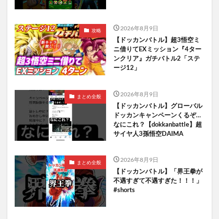
2026年8月9日
攻略
【ドッカンバトル】超3悟空ミ
ニ借りてEXミッション『4ター
ンクリア』ガチバトル2「ステ
ージ12」
2026年8月9日
まとめ全般
【ドッカンバトル】グローバル
ドッカンキャンペーンくるぞ…
なにこれ？【dokkanbattle】超
サイヤ人3孫悟空DAIMA
2026年8月9日
まとめ全般
【ドッカンバトル】「界王拳が
不遇すぎて不遇すぎた！！！」
#shorts