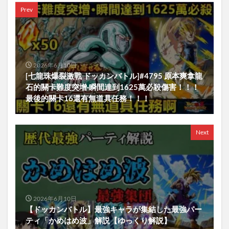
Prev
2026年6月10日
[七龍珠爆裂激戰 ドッカンバトル]#4795 原本爽拿龍
石的關卡難度突增·瞬間達到1625萬必殺傷害！！！
最後的關卡16還有無道具任務！！！
Next
2026年6月10日
【ドッカンバトル】最強キャラが集結した最強パー
ティ「かめはめ波」解説【ゆっくり解説】