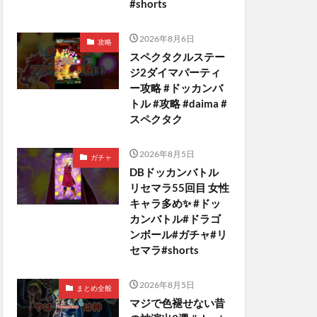
#shorts
2026年8月6日
攻略
スペクタクルステー
ジ2ダイマパーティ
ー攻略 #ドッカンバ
トル #攻略 #daima #
スペクタク
2026年8月5日
ガチャ
DBドッカンバトル
リセマラ55回目 女性
キャラ多め✨️ #ドッ
カンバトル#ドラゴ
ンボール#ガチャ#リ
セマラ#shorts
2026年8月5日
まとめ全般
マジで色褪せない昔