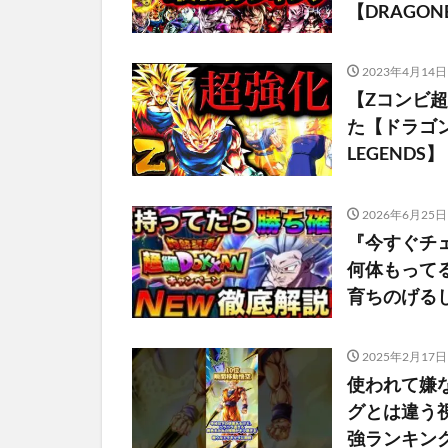
【DRAGON
2023年4月14日
【Zコンビ
た【ドラゴン
LEGEND
2026年6月25日
『今すぐチ
何体もって
育ちのげる
2025年2月17日
使われて嫌な
グとは違う視
強ランキング