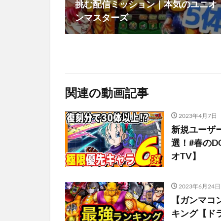
挑む配信ミッション｜本気のユニオ
ンマスターズ
関連の動画記事
2023年4月7日
新規ユーザ
選！#春のD
オTV】
2023年6月24日
【ガンマコ
キング【ド