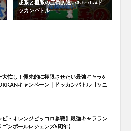
超系と極系の圧倒的違い#shorts #ド
ッカンバトル
ー大忙し！優先的に極限させたい最強キャラ6
OKKANキャンペーン｜ドッカンバトル【ソニ
ンビ・オレンジピッコロ参戦】最強キャララン
ラゴンボールレジェンズ5周年】