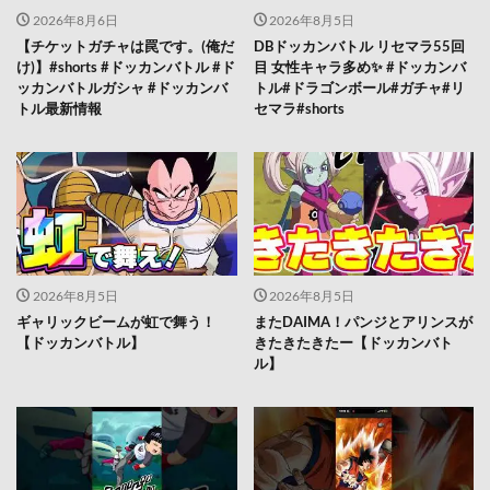
2026年8月6日
2026年8月5日
【チケットガチャは罠です。(俺だ
DBドッカンバトル リセマラ55回
け)】#shorts #ドッカンバトル #ド
目 女性キャラ多め✨️ #ドッカンバ
ッカンバトルガシャ #ドッカンバ
トル#ドラゴンボール#ガチャ#リ
トル最新情報
セマラ#shorts
2026年8月5日
2026年8月5日
ギャリックビームが虹で舞う！
またDAIMA！パンジとアリンスが
【ドッカンバトル】
きたきたきたー【ドッカンバト
ル】