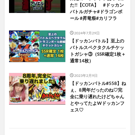
た!!【COTA】 #ドッカン
バトルガチャ#ドラゴンボ
ール #昇竜祭#カリフラ
2024年7月29日
【ドッカンバトル】至上の
バトルスペクタクルチケッ
トガシャ③（SSR確定1枚＋
通常14枚）
2023年2月9日
【ドッカンバトル#558】ね
ぇ、8周年だったのね♡完
全に乗り遅れたけどちゃん
とやってたよWドッカンフ
ェス♡