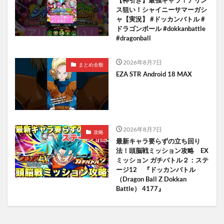
ス狙い！シャイニーサマーガシ
ャ【実況】 #ドッカンバトル #
ドラゴンボール #dokkanbattle
#dragonball
2026年8月7日
まとめ全般
EZA STR Android 18 MAX
2026年8月7日
攻略
最新キャラ要らずの立ち回り
法！頭脳戦ミッション攻略 EX
ミッション ガチバトル２：ステ
ージ12 『ドッカンバトル
（Dragon Ball Z Dokkan
Battle） 4177』