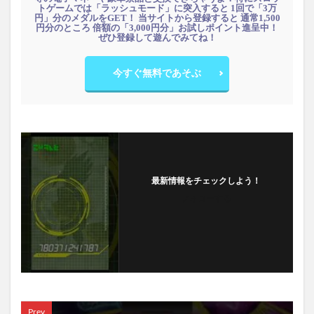
トゲームでは「ラッシュモード」に突入すると 1回で「3万
円」分のメダルをGET！ 当サイトから登録すると 通常1,500
円分のところ 倍額の「3,000円分」お試しポイント進呈中！
ぜひ登録して遊んでみてね！
今すぐ無料であそぶ
最新情報をチェックしよう！
フォローする
Prev