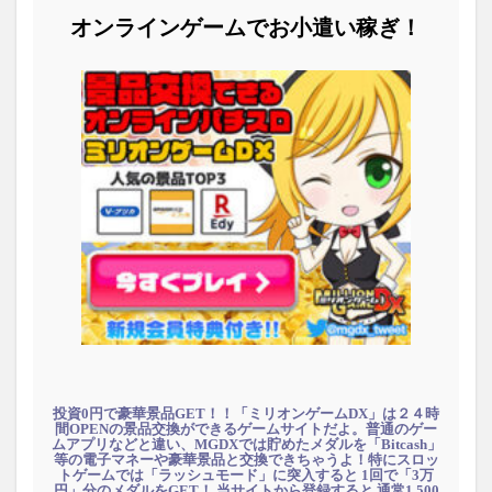
オンラインゲームでお小遣い稼ぎ！
投資0円で豪華景品GET！！「ミリオンゲームDX」は２４時
間OPENの景品交換ができるゲームサイトだよ。普通のゲー
ムアプリなどと違い、MGDXでは貯めたメダルを「Bitcash」
等の電子マネーや豪華景品と交換できちゃうよ！特にスロッ
トゲームでは「ラッシュモード」に突入すると 1回で「3万
円」分のメダルをGET！ 当サイトから登録すると 通常1,500