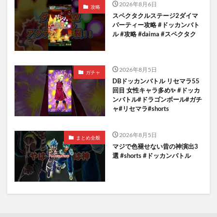
2026年8月6日
攻略
スペクタクルステージ2ダイマ
パーティー攻略 #ドッカンバト
ル #攻略 #daima #スペクタク
2026年8月5日
ガチャ
DBドッカンバトル リセマラ55
回目 女性キャラ多め✨️ #ドッカ
ンバトル#ドラゴンボール#ガチ
ャ#リセマラ#shorts
2026年8月5日
まとめ全般
マジで色褪せない昔の神演出3
選 #shorts #ドッカンバトル