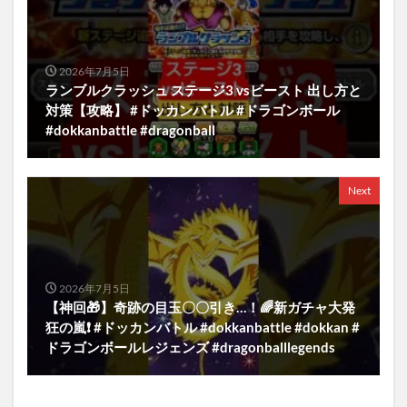
2026年7月5日
ランブルクラッシュ ステージ3 vsビースト 出し方と
対策【攻略】 #ドッカンバトル #ドラゴンボール
#dokkanbattle #dragonball
Next
2026年7月5日
【神回🎁】奇跡の目玉〇〇引き…！🌈新ガチャ大発
狂の嵐❗️ #ドッカンバトル #dokkanbattle #dokkan #
ドラゴンボールレジェンズ #dragonballlegends