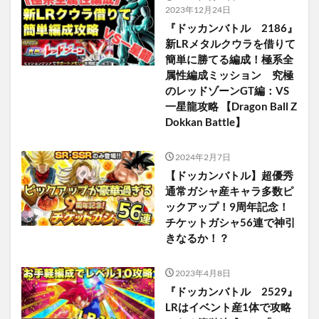
2023年12月24日
『ドッカンバトル 2186』
新LRメタルクウラを借りて
簡単に勝てる編成！極系全
属性編成ミッション 究極
のレッドゾーンGT編：VS
一星龍攻略 【Dragon Ball Z
Dokkan Battle】
2024年2月7日
【ドッカンバトル】超優秀
通常ガシャ産キャラ多数ピ
ックアップ！9周年記念！
チケットガシャ56連で神引
きなるか！？
2023年4月8日
『ドッカンバトル 2529』
LRはイベント産1体で攻略