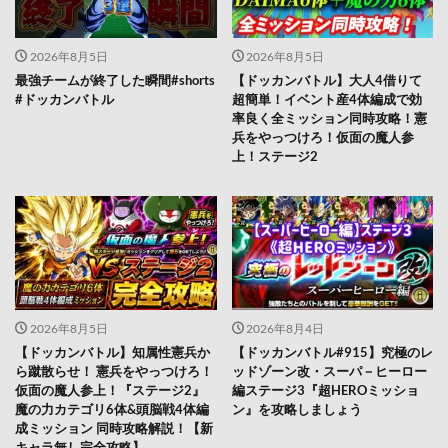
2026年8月5日
2026年8月5日
最強チームが終了した瞬間#shorts
【ドッカンバトル】大人4借りて
#ドッカンバトル
超簡単！イベント産4体編成で効
率良く全ミッション同時攻略！憲
兵をやっつけろ！仮面の魔人参
上！ステージ2
2026年8月5日
2026年8月4日
【ドッカンバトル】知属性憲兵か
【ドッカンバトル#915】究極のレ
ら蹴散らせ！ 憲兵をやっつけろ！
ッドゾーン改・スーパ－ヒーロー
仮面の魔人参上！『ステージ2』
編ステージ3『超HEROミッショ
魔の力カテゴリ6体&頭脳戦4体編
ン』を攻略しましょう
成ミッション 同時攻略解説！【新
キャラ無し完全攻略】