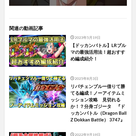
関連の動画記事
2023年5月19日
【ドッカンバトル】LRブル
マの最強活用法！超おすす
め編成紹介！
2025年8月3日
リバチェンブルー借りて勝
てる編成！ノーアイテムミ
ッション攻略 見切れる
か！？分身ゴジータ 『ド
ッカンバトル（Dragon Ball
Z Dokkan Battle） 3747』
2022年9月19日