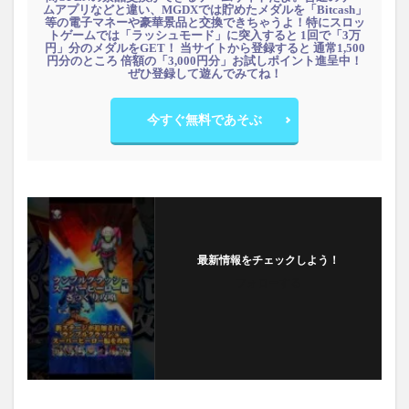
ムアプリなどと違い、MGDXでは貯めたメダルを「Bitcash」
等の電子マネーや豪華景品と交換できちゃうよ！特にスロッ
トゲームでは「ラッシュモード」に突入すると 1回で「3万
円」分のメダルをGET！ 当サイトから登録すると 通常1,500
円分のところ 倍額の「3,000円分」お試しポイント進呈中！
ぜひ登録して遊んでみてね！
今すぐ無料であそぶ
最新情報をチェックしよう！
フォローする