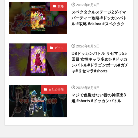
2026年8月6日
攻略
スペクタクルステージ2ダイマ
パーティー攻略 #ドッカンバト
ル #攻略 #daima #スペクタク
2026年8月5日
ガチャ
DBドッカンバトル リセマラ55
回目 女性キャラ多め✨️ #ドッカ
ンバトル#ドラゴンボール#ガチ
ャ#リセマラ#shorts
2026年8月5日
まとめ全般
マジで色褪せない昔の神演出3
選 #shorts #ドッカンバトル