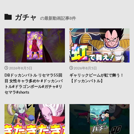
ガチャ
の最新動画記事8件
2026年8月5日
2026年8月5日
DBドッカンバトル リセマラ55回
ギャリックビームが虹で舞う！
目 女性キャラ多め✨️ #ドッカンバ
【ドッカンバトル】
トル#ドラゴンボール#ガチャ#リ
セマラ#shorts