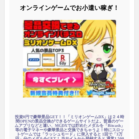
オンラインゲームでお小遣い稼ぎ！
投資0円で豪華景品GET！！「ミリオンゲームDX」は２４時
間OPENの景品交換ができるゲームサイトだよ。普通のゲー
ムアプリなどと違い、MGDXでは貯めたメダルを「Bitcash」
等の電子マネーや豪華景品と交換できちゃうよ！特にスロッ
トゲームでは「ラッシュモード」に突入すると 1回で「3万
円」分のメダルをGET！ 当サイトから登録すると 通常1,500